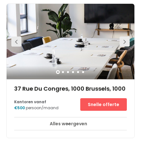
€450
persoon/maand
Alles weergeven
24-uurs toegang
Break-Out Ruimtes
+ 12 meer
From planes to trains commute to and from this
business centre couldn’t be easier. Serviced by bus
routes 27, 48, 95, N04, N05, N06, N08, N09, N10, N11 and N12.
Only a five-minute walk to Gare Centrale (Central
Station) for rail and metro services and 20 minutes to
Brussels Airport. This is the perfect work space solution for
companies value accessibility and functionality,
especially for businesses anticipating international
clients. The immediate area is filled with public interest
hot spots can explore and enjoy outside of work.
37 Rue Du Congres, 1000 Brussels, 1000
Kantoren vanaf
Snelle offerte