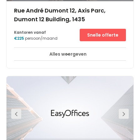
Rue André Dumont 12, Axis Parc,
Dumont 12 Building, 1435
Kantoren vanaf
Snelle offerte
€225
persoon/maand
Alles weergeven
Houd vast aan uw routine of ontdek nieuwe manieren om
te werken wanneer u flexibele kantoorruimte bemachtigt
in Louvain-La-Neuve, Axis Park - een uniek zakencentrum
in het hart van de economische krachtpatser van
Wallonië. Deze toplocatie evolueert voortdurend om aan
uw zakelijke behoeften te voldoen en biedt een
uitzonderlijk ecosysteem op een innovatieve en groene
site, compleet met parkeergelegenheid op eigen terrein en
toegang voor gehandicapten. Of u nu voor werk of vrije