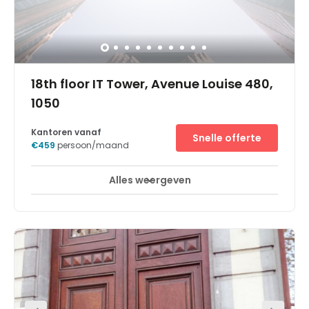
hours. Buses run through the area frequently and the
nearest train station is a short 10-minute walk away.
There is an on-site cafe in the building but you can also
grab a bite to eat from one of the food outlets that can be
found within walking distance of the business centre.
18th floor IT Tower, Avenue Louise 480,
1050
Kantoren vanaf
Snelle offerte
€459
persoon/maand
Alles weergeven
Break-Out Ruimtes
Business lounge
+ 8 meer
In ons Business Centre Brussel IT Tower kunt u in stijl
zaken doen in een van de hoogste gebouwen van de