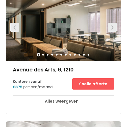
om metrostation Louise te bereiken. Hier vind je ook tram-
en busverbindingen, dus jezelf verplaatsen is hier heel
Alles weergeven
eenvoudig. Ook kun je een tram nemen vanaf het
nabijgelegen Poelaertplein, waar je het Brits
oorlogsmonument ziet.Waarom kiezen voor Spaces
Justitiepaleis?Een moderne werkruimte die opvalt in een
verder klassieke omgeving.Een wandeling van maar vijf
minuten tot aan metrostation Louise en de
aangrenzende tram- en bushaltes.Een ligging in een wijk
van historisch belang, vol monumenten en
bezienswaardigheden.Een dakterras met een prachtig
uitzicht over de Marollen en de rest van Brussel.
Avenue des Arts, 6, 1210
Kantoren vanaf
Snelle offerte
€375
persoon/maand