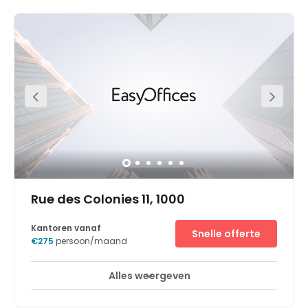
Snelle offerte
€295
persoon/maand
Alles weergeven
24-uurs toegang
Break-Out Ruimtes
+ 16 meer
Perfectly located in the centre of Brussels, on top of the
Central Station, this space is nestled in this iconic art
deco building. Enjoy a rooftop terrace offering an
amazing view of Brussels’s Skyline. It is surrounded by
restaurants and bars, cultural hotspots (Grand Place,
Bozar, Royal Library, the Royal Palaces) and is just next to
the government district Right in front of the Brussels
Central Station (30 secs walk). Clients will find it close by
the Museum of Beaux-Arts and the Galerie Ravenstein.
Also, restaurants, fitness, bike store, supermarkets, hotels,
pharmacy. Public parking nearby like BePark – Parking
Gare Centrale, interparking Square Albertine and
interparking Grand Place.
Rue des Colonies 11, 1000
Kantoren vanaf