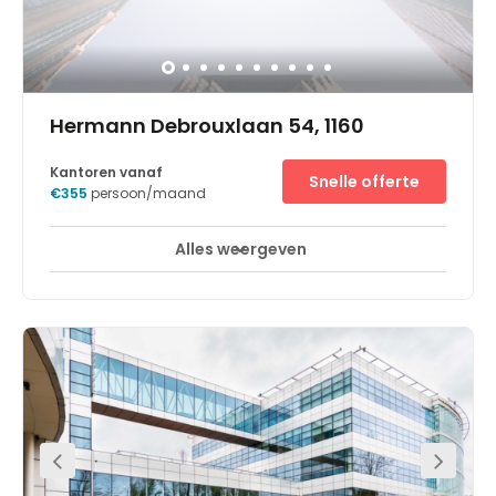
available close by. A great green environment is right
outside the doorstep for lunch breaks or after work
exploring. The access to the Ring and the tram line n° 44
connect you directly to the centre of Brussels and the
Airport in less than 20 minutes.
Hermann Debrouxlaan 54, 1160
Kantoren vanaf
Snelle offerte
€355
persoon/maand
Alles weergeven
Break-Out Ruimtes
Stadscentrum
+ 14 meer
Flexibele werkplek met eersteklas toegang tot de
Belgische hoofdstad.Geef je bedrijf een internationale
dimensie bij Spaces Brussels Herrmann Debroux.Ontdek
een selectie verfijnde coworkingplekken en flexibele