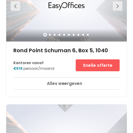
the Council of Europe. This location delivers is
surrounded by cafe and restaurant amenities and has
excellent transportation facilities: bus stations (12-21-22-
27-36-60) and metro (line Schuman). Within the
immediate vicinity, you can find a selection of
restaurants, hotels, and the Press Club Brussels Europe
conference centre, in which you can host networking
events and training seminars in an attractive space.
Rond Point Schuman 6, Box 5, 1040
Kantoren vanaf
Snelle offerte
€519
persoon/maand
Alles weergeven
Break-Out Ruimtes
Stadscentrum
+ 10 meer
Het Brussels EU Commission Centre bevindt zich aan het