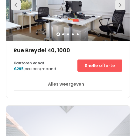
Rue Breydel 40, 1000
Kantoren vanaf
Snelle offerte
€295
persoon/maand
Alles weergeven
24-uurs toegang
Break-Out Ruimtes
+ 8 meer
In the European Quarter, the roundabout « Schuman-
Berlaymont », home to the European Commission and