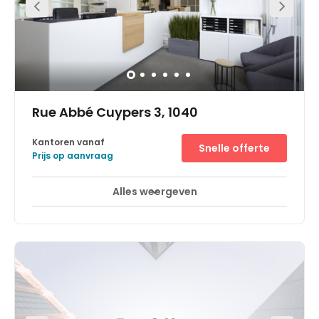
motorways in the city. The centre is also serviced by a
range of public transport links including buses, trams
and rail – meeting rooms can therefore be easily
reached by you and your clients. The surrounding area
also offers a range of eateries, making it ideal for you to
entertain your clients and guests. The area allows you
and your business to be placed in a great location for
business.
Rue Abbé Cuypers 3, 1040
Kantoren vanaf
Snelle offerte
Prijs op aanvraag
Alles weergeven
This location is 20 meters from the Merode metro line,
tram stations (81-83) and bus lines (22-27-80). It is
excellent for all national travel connections as it is close
to the motorway entrance. There is a wide range of