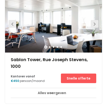
Alles weergeven
24-uurs toegang
Break-Out Ruimtes
+ 15 meer
The neighbourhood Is lively and thriving with plenty of
large corporations in the area with whom can network.
Within walking distance will also find main European
institutions and government agencies. In this
neighbourhood will also find shopping facilities, trendy
eateries offering great cuisine and bars. Brussels central
station is only a short 7-minute walk away, making the
centre easily accessible using public transport links. The
location is also right beside the N20 ring road, giving
access to the heart of the central business district. With
secure car parking spaces offered on site can drive to
work without any hassle.
Sablon Tower, Rue Joseph Stevens,
1000
Kantoren vanaf
Snelle offerte