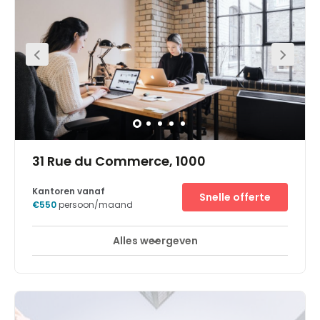
Alles weergeven
Break-Out Ruimtes
Business lounge
+ 10 meer
Het Brusselse EU Square de Meeûs business center is een
opvallend gebouw in het hart van de Leopoldwijk, het
zakendistrict van Brussel. Het Regus Business Centre ligt
op slechts 2 minuten wandelen van het Europese
Parlement en op 10 minuten van de Europese Commissie.
In de omgeving vindt u veel bedrijven, zoals financiële
organisaties en banken, maar ook Europese instellingen
en de hoofdkantoren van internationale bedrijven.Het
Regus Business Centre bevindt zich op de vierde, vijfde en
zesde verdieping van een nieuw kantoorgebouw,
opgetrokken uit glas en staal, en kijkt uit op het prachtige
park. Met ramen over de gehele lengte van de gevel, is er
een overschot aan ruimte en baden de kantoren in het
daglicht. Er is bovendien vanuit een aantal kantoren
uitzicht op het gebouw van het Europese Parlement.
31 Rue du Commerce, 1000
Kantoren vanaf
Snelle offerte
€550
persoon/maand