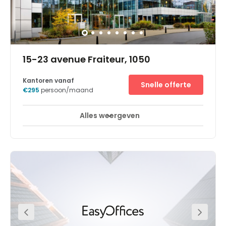
kantoren aan de rand van de Belgische hoofdstad.
Spaces Oudergem ligt in een premium gebouw. Je vindt
er drie verdiepingen met coworkingplekken en flexibele
kantoorruimte die baden in het licht en aan al je zakelijke
behoeften voldoen. In deze rustige werkplek zijn
technologie en ecologie troef: er zijn zonnepanelen, een
regenwatersysteem en luxueuze groene binnentuinen.
Inspiratie verzekerd. Bouw relaties op met gelijkgestemde
professionals, geniet van heerlijke verse koffie of zoek een
rustig plekje uit, maak verbinding met de supersnelle wifi
en ga aan het werk. Een premium werkplek om te huren
met de allerbeste voorzieningen.
15-23 avenue Fraiteur, 1050
Kantoren vanaf
Snelle offerte
€295
persoon/maand
Alles weergeven
24-uurs toegang
Break-Out Ruimtes
+ 18 meer
The well-situated centre is located just off the N206 and
can be easily reached by both car and public transport,
so commutes are as simple as possible. There is also an
on-site car park for you to park your car during working