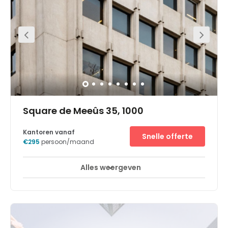
Eén werkplek vinden die aan al uw noden voldoet, is een
hele geruststelling. Spaces Europese wijk, middenin het
bloeiende Leopoldskwartier in Brussel, is net wat u zoekt.
Doe inspiratie op in onze sfeervolle business club, of stel
uw bedrijfsplan op met een kop kwaliteitskoffie in één van
onze mooie vergaderzalen. Met Spaces kunt u
gebruikmaken van een verzorgde kantoorruimte vol
gelijkgestemde professionals die openstaan voor nieuwe
samenwerking: de ideale groeikans voor uw bedrijf.Deze
locatie, gelegen tussen de belangrijkste EU-instellingen,
overheidsdiensten en bedrijven, stelt u in staat midden in
de actie uw bedrijf te runnen. Samen met de fantastische
bereikbaarheid is dat een formule voor succes. Onze
gedeelde energie helpt uw bedrijf in een
stroomversnelling terechtkomen.
Square de Meeûs 35, 1000
Kantoren vanaf
Snelle offerte
€295
persoon/maand
Alles weergeven
24-uurs toegang
Break-Out Ruimtes
+ 10 meer