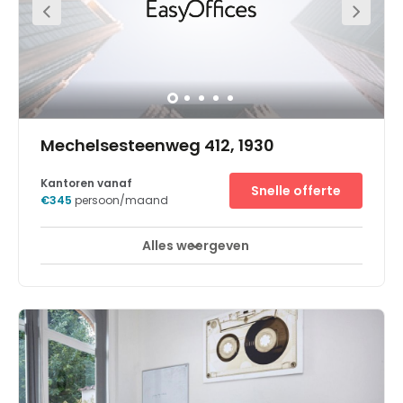
amenities and facilities in the surrounding district. For
example, within walking distance, members can find
many restaurants, cafes, shops and public interest spots
to explore, such as the incredible Parc du Cinquantenaire.
Just 5 minutes from the space, there are several theatres
at which members can keep their clients entertained.
Mechelsesteenweg 412, 1930
Kantoren vanaf
Snelle offerte
€345
persoon/maand
Alles weergeven