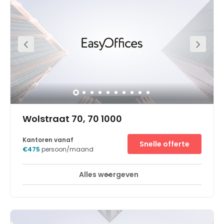
Alles weergeven
24-uurs toegang
Break-Out Ruimtes
+ 6 meer
The first workspace in mainland Europe is located in the
iconic Arts 44 building in the Leopold District, near the
inner ring road of Brussels and the Parc Royal. The light,
airy space has views over the city. Perfectly located in the
center of Brussels, on top of the Central Station, the space
will be nestled in this iconic art deco building. Parking is
also available onsite making morning commute an
easy one. Bus services are available a short three-minute
walk away from the office. Within walking distance, will
find a range of restaurants, hotels, and other useful
amenities.
Wolstraat 70, 70 1000
Kantoren vanaf
Snelle offerte
€475
persoon/maand