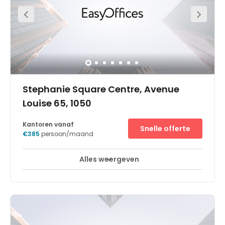
Schuman een grote, open kantoorruimte voor uw bedrijf.
Het Business Centre ligt vlakbij verschillende
ambassades, het parlementsgebouw, de Europese
Commissie en grote internationale bedrijven. Het bevindt
zich bovendien in de omgeving van de Grote Ring rond
Brussel en het treinstation Brussel-Schuman, waar u
directe trein- en busverbindingen heeft.Het is gevestigd in
een onlangs gerenoveerd gebouw in de Europese wijk
van de stad, een levendige en bruisende buurt die op
moderne bedrijven is afgestemd. Het historisch centrum
van Brussel ligt op slechts een paar minuten
wandelafstand, dus u kunt altijd even een pauze nemen
om een van de vele restaurants, winkels en cafés te
bezoeken.
Stephanie Square Centre, Avenue
Louise 65, 1050
Kantoren vanaf
Snelle offerte
€385
persoon/maand
Alles weergeven
Break-Out Ruimtes
Stadscentrum
+ 7 meer