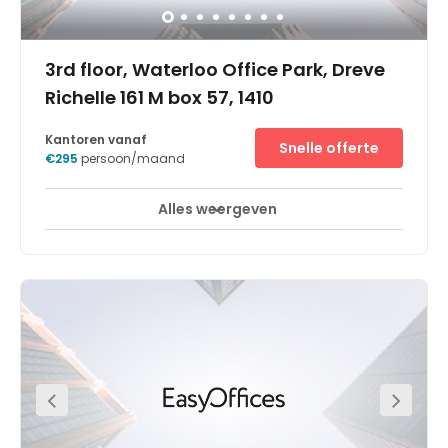
3rd floor, Waterloo Office Park, Dreve
Richelle 161 M box 57, 1410
Kantoren vanaf
Snelle offerte
€295
persoon/maand
Alles weergeven
Break-Out Ruimtes
Business lounge
+ 10 meer
Het Waterloo Office Park business centre bevindt zich op
een strategische locatie in de regio rond Brussel. Het is
omgeven door bedrijven die werkzaam zijn in de bouw,
de elektronica en de financiële sector. Het centrale
zakencentrum van Brussel ligt op zo'n 30 minuten