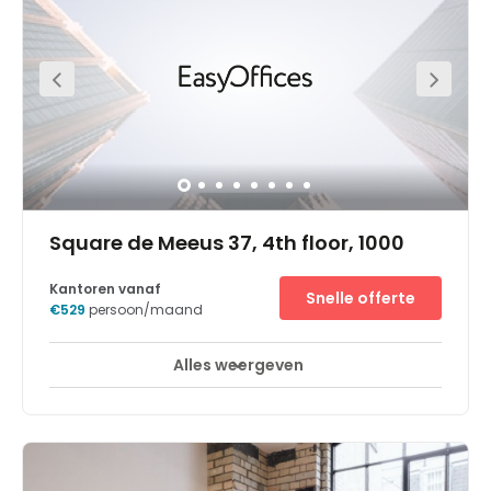
Prominently situated in the heart of the Belgian capital,
where Europe’s art and cultural treasures create an
exciting mix with the present. At this location, there is
always something for you to do. At the nerve centre of the
European Union, with numerous sightseeing attractions
and renowned international companies nearby. At the
centre of the prestigious Leopold Quarter. Modern, high-
quality offices in the perfect location for your business,
especially those that value accessibility, practicality and
convenience.
Square de Meeus 37, 4th floor, 1000
Kantoren vanaf
Snelle offerte
€529
persoon/maand