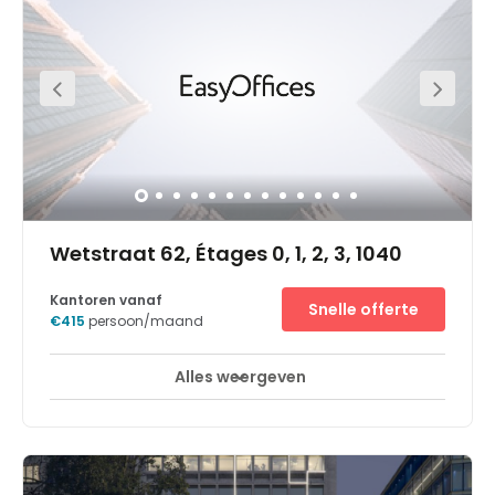
Alles weergeven
24-uurs toegang
Stadscentrum
+ 6 meer
Well situated in South Eastern Brussels, this centre is
strategically positioned close to the city centre and in a
vibrant area surrounded by other commercial
organisations. Other useful local amenities in the
immediate vicinity include several restaurants, shops,
schools and government buildings. In terms of transport,
the centre is well connected with several links providing
convenient access to the city centre and wider regions.
The Trone underground stop is at your doorstep, whilst
the Bruxelles Central train station is located 1km away.
Wetstraat 62, Étages 0, 1, 2, 3, 1040
Kantoren vanaf
Snelle offerte
€415
persoon/maand