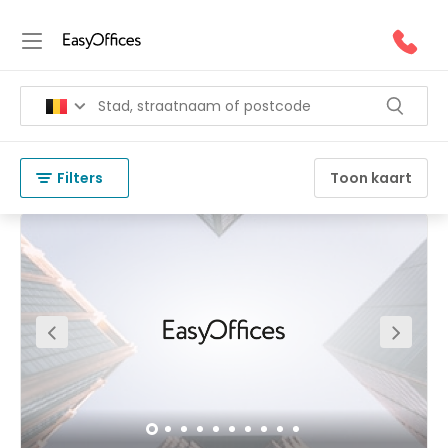
Kantoorruimte te huur in Ottignies-
Louvain-la-Neuve
(
51 resultaten
)
België
Ottignies-Louvain-la-Neuve
Filters
Toon kaart