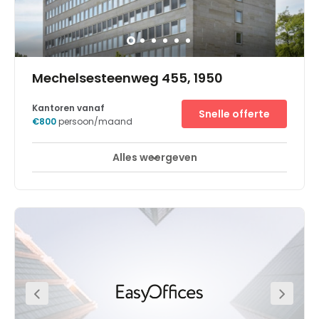
Mechelsesteenweg 455, 1950
Kantoren vanaf
Snelle offerte
€800
persoon/maand
Alles weergeven
24-uurs toegang
Break-Out Ruimtes
+ 7 meer
Located at the entrance of the forest of Soignes, this
centre stands at the highly strategic place of the four
arms at Kraainem. Many can access this from the
crossroads that drive you to the center of Brussels,
Antwerpen, Liege or Leuven. A tramline station is also