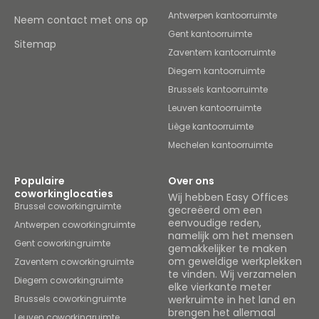
Antwerpen kantoorruimte
Neem contact met ons op
Gent kantoorruimte
Sitemap
Zaventem kantoorruimte
Diegem kantoorruimte
Brussels kantoorruimte
Leuven kantoorruimte
Liège kantoorruimte
Mechelen kantoorruimte
Populaire
Over ons
coworkinglocaties
Wij hebben Easy Offices
Brussel coworkingruimte
gecreëerd om een
eenvoudige reden,
Antwerpen coworkingruimte
namelijk om het mensen
Gent coworkingruimte
gemakkelijker te maken
om geweldige werkplekken
Zaventem coworkingruimte
te vinden. Wij verzamelen
Diegem coworkingruimte
elke vierkante meter
Brussels coworkingruimte
werkruimte in het land en
brengen het allemaal
Leuven coworkingruimte