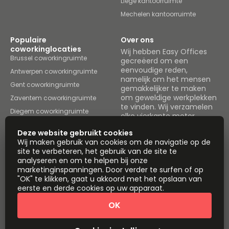
Liège kantoorruimte
Mechelen kantoorruimte
Populaire
Over ons
coworkinglocaties
Wij hebben Easy Offices
Brussel coworkingruimte
gecreëerd om een
eenvoudige reden,
Antwerpen coworkingruimte
namelijk om het mensen
Gent coworkingruimte
gemakkelijker te maken
om geweldige werkplekken
Zaventem coworkingruimte
te vinden. Wij verzamelen
Diegem coworkingruimte
elke vierkante meter
Brussels coworkingruimte
werkruimte in het land en
Deze website gebruikt cookies
brengen het allemaal
Leuven coworkingruimte
Wij maken gebruik van cookies om de navigatie op de
onder één dak.
site te verbeteren, het gebruik van de site te
Liège coworkingruimte
analyseren en om te helpen bij onze
Mechelen coworkingruimte
Ruimtes bekijken
marketinginspanningen. Door verder te surfen of op
Instant Offices
Coworker
"OK" te klikken, gaat u akkoord met het opslaan van
eerste en derde cookies op uw apparaat.
The Instant Group
Coworking Insights
OK
Coworkintel
Davinci Meeting Rooms