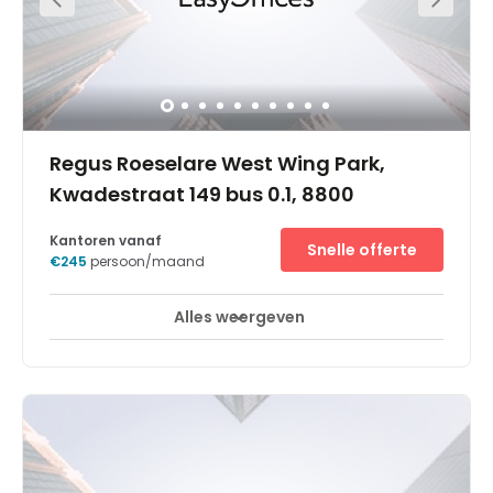
Regus Roeselare West Wing Park,
Kwadestraat 149 bus 0.1, 8800
Kantoren vanaf
Snelle offerte
€245
persoon/maand
Alles weergeven
Break-Out Ruimtes
Stadscentrum
+ 10 meer
Dit Regus Business Centre is gelegen op het Accent
Business Park te Roeselare, hét kantorencentrum in het
hart van West-Vlaanderen, gelegen aan afrit 6 van de
E403/A17 (Kortrijk – Brugge) en de Rijksweg N36. Kortom
een toplocatie, filevrij en vlot bereikbaar!De regio
Roeselare-Kortrijk wordt sinds jaar en dag gekenmerkt
door een uitzonderlijke economische dynamiek en een