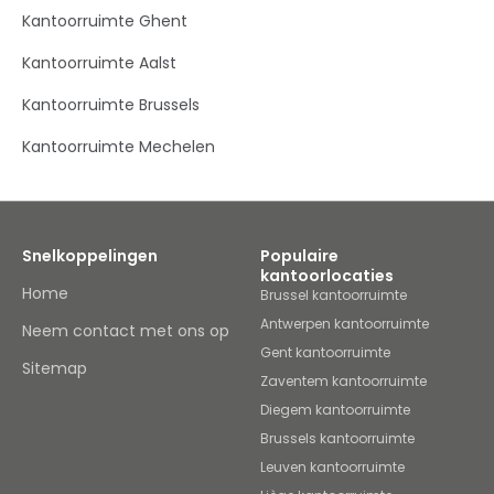
groene ruimte en de comfortabele werkplek baadt in het
Kantoorruimte Ghent
licht. U kunt zowel Europese banken als innovatieve
kleinere en grotere bedrijven tot uw zakenburen rekenen.
Kantoorruimte Aalst
De werkplek ligt nabij de R8, de ring rond Kortrijk, met
aansluitingen op de E17 richting Rijsel-Gent-Antwerpen
Kantoorruimte Brussels
en de E403 richting Doornik-Brugge, en vanwaar u verder
kunt rijden naar Frankrijk. Er bevinden zich ook twee
Kantoorruimte Mechelen
bushaltes op 200 m. Het treinstation ligt slechts op 2 km
afstand. U kunt tal van monumenten bezoeken in de
historische binnenstad, zoals de Broeltorens, het belfort
van Kortrijk en de middeleeuwse Artillerietoren.
Snelkoppelingen
Populaire
kantoorlocaties
Home
Brussel kantoorruimte
Antwerpen kantoorruimte
Neem contact met ons op
Gent kantoorruimte
Sitemap
Zaventem kantoorruimte
Diegem kantoorruimte
Brussels kantoorruimte
Leuven kantoorruimte