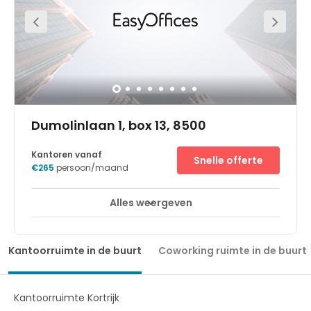
echt pro-business attitude. Het center is omgeven door
andere bedrijven en KMO's waardoor er verschillende
mogelijkheden tot samenwerking zijn. U bevindt zich in
dezelfde omgeving als tal van belangrijke bedrijven
zoals Vandemoortele, Roularta, Unilin, Skyline
Communications, Soubry en verschillende anderen.Het
center bevindt zich op de gelijkvloers en 1ste verdieping
van een gloednieuw en ultramodern gebouw.
Dumolinlaan 1, box 13, 8500
Kantoren vanaf
Snelle offerte
€265
persoon/maand
Alles weergeven
Break-Out Ruimtes
Stadscentrum
+ 10 meer
Huur eenvoudig bereikbare kantoorruimtes,
coworkingplekken of vergaderruimtes op de eerste en
Kantoorruimte in de buurt
Coworking ruimte in de buurt
tweede verdieping in dit stijlvolle en moderne gebouw in
de bruisende stad Kortrijk, België. Het gebouw bevindt
zich in een bedrijvenpark op een boogscheut van het
winkel- en kantoorknooppunt aan de Pottelberg. Bij dit
Kantoorruimte Kortrijk
businesscenter hoort een terras met uitzicht op een