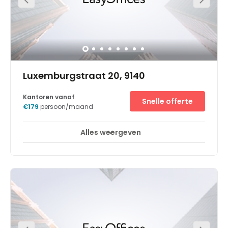
Luxemburgstraat 20, 9140
Kantoren vanaf
Snelle offerte
€179
persoon/maand
Alles weergeven
Break-Out Ruimtes
Stadscentrum
+ 8 meer
Verbeter uw connectiviteit en productiviteit met de
flexibele werkruimte van Regus Temse. Dit levendige
commerciële centrum is gelegen aan een belangrijk
knooppunt van de E17 en maakt deel uit van een
hypermodern gebouw aan het TTS-bedrijventerrein, waar
de hoofdkantoren van internationale bedrijven zoals VF
Europe, North Face, DAF en Niko gevestigd zijn. De drie
verdiepingen van dit veelzijdige en dynamische gebouw
bevinden zich rondom een grote open binnenruimte,