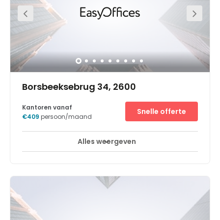
a short walk away and has many shops to offer.
Borsbeeksebrug 34, 2600
Kantoren vanaf
Snelle offerte
€409
persoon/maand
Alles weergeven
Break-Out Ruimtes
Stadscentrum
+ 16 meer
In het bruisende Berchem biedt Spaces Post X energie-
efficiënte kantoren in loftstijl en stijlvolle
gemeenschappelijke ruimtes. Deze kantoren bevinden
zich pal op de ring rond Antwerpen en zijn gunstig
gelegen voor wie met de auto, bus, trein of fiets komt.
Voor wie het openbaar vervoer neemt, ligt het treinstation
Antwerpen-Berchem op een boogscheut van de site,