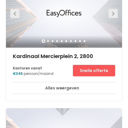
in een praktische en rustige locatie, waardoor u zich
compleet op uw werk kunt concentreren.Het business
centre is zeer toegankelijk gelegen, direct aan de E40.
Ideaal om verkeer te vermijden als u tussen Gent en
Brussel reist. Als u de historische stad wilt verkennen kunt
u een rustige wandeling maken door het stadspark naar
winkels, restaurantjes en cafés.
Kardinaal Mercierplein 2, 2800
Kantoren vanaf
Snelle offerte
€345
persoon/maand
Alles weergeven
Break-Out Ruimtes
Stadscentrum
+ 6 meer
Samenwerken is het sleutelwoord bij Regus Kardinaal
Mercier, een levendige kantoorruimte die niets gemeen
heeft met saaie corporate vergaderruimtes in
wolkenkrabbers zonder ziel. Dit gebouw met vier
verdiepingen werd ontworpen door architect Crepain
Binst. De buitenkant heeft nog altijd de mooie barokstijl,