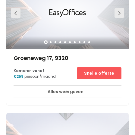
many stores to explore outside of work. Just a short drive
away, you can reach the stunning Castle Battenbroek.
Groeneweg 17, 9320
Kantoren vanaf
Snelle offerte
€259
persoon/maand
Alles weergeven
24-uurs bewaking met CCTV
Lift
+ 7 meer
In minder dan 30 minuten bent u in Brussel. Zelfs in nog
minder tijd in Gent. Ons business centre aan de
Groeneweg in Aalst is ideaal gelegen; dichtbij grote
commerciële kernpunten. Daardoor bent u omgeven
door een grote variatie aan bedrijven, van industriële
handel tot productie en meer. Tegelijkertijd bevindt u zich