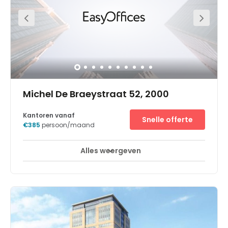
de petrochemische industrie, logistiek en Import /
Export.Het center is gelegen dichtbij het centrum van
Ekeren waar zich verschillende restaurants, winkels en
bedrijven bevinden die een aangename werkomgeving
bieden.
Michel De Braeystraat 52, 2000
Kantoren vanaf
Snelle offerte
€385
persoon/maand
Alles weergeven
Break-Out Ruimtes
Stadscentrum
+ 1 meer
Een dynamische werkruimte die productiviteit stimuleert
en waar uw bedrijf kan opbloeien.Nieuw Zuid is een
prachtig nieuw kantoor, dat langs de Schelde is
genesteld en aan de levendige zuidkant van Antwerpen.
Het bevindt zich in een duurzame wijk met restaurants,
winkels, cafés en woonwijken te over. De omgeving is
groen en plezant, met 33 hectare aan parken en wandel-