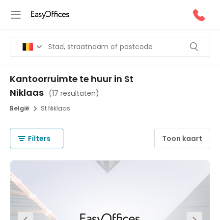
Kantoorruimte te huur in St
Niklaas
(
17 resultaten
)
België
St Niklaas
Filters
Toon kaart