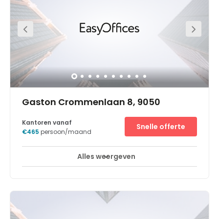
Gaston Crommenlaan 8, 9050
Kantoren vanaf
Snelle offerte
€465
persoon/maand
Alles weergeven
24-uurs bewaking met CCTV
Dagopvang
+ 20 meer
Ben je op zoek naar flexibele kantoorruimte voor je
beginnende onderneming of wil je juist je bloeiende
bedrijf uitbouwen? Dan hoef je niet langer te zoeken.
Spaces Zuiderpoort is de perfecte moderne
werkomgeving om in het Belgische Gent te huren. Kies op
de benedenverdieping en de eerste verdieping van