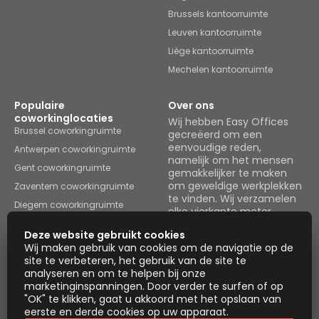
Brussels kantoorruimte
Leuven kantoorruimte
Liège kantoorruimte
Mechelen kantoorruimte
Populaire
Over ons
coworkinglocaties
Wij hebben Easy Offices
Brussel coworkingruimte
gecreëerd om een
eenvoudige reden,
Antwerpen coworkingruimte
namelijk om het mensen
Gent coworkingruimte
gemakkelijker te maken
om geweldige werkplekken
Zaventem coworkingruimte
te vinden. Wij verzamelen
Diegem coworkingruimte
elke vierkante meter
Brussels coworkingruimte
werkruimte in het land en
Deze website gebruikt cookies
brengen het allemaal
Leuven coworkingruimte
Wij maken gebruik van cookies om de navigatie op de
onder één dak.
site te verbeteren, het gebruik van de site te
Liège coworkingruimte
analyseren en om te helpen bij onze
Mechelen coworkingruimte
Ruimtes bekijken
marketinginspanningen. Door verder te surfen of op
Instant Offices
Coworker
"OK" te klikken, gaat u akkoord met het opslaan van
eerste en derde cookies op uw apparaat.