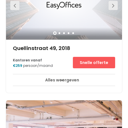
Quellinstraat 49, 2018
Kantoren vanaf
Snelle offerte
€259
persoon/maand
Alles weergeven
Break-Out Ruimtes
Business lounge
+ 10 meer
Ons Business Centre Antwerpen City Center ligt midden in
het centrum van de Belgische zakenwereld, op een
strategische locatie met veel multinationals. Deze
bedrijven, die actief zijn in uiteenlopende branches zoals
de diamanthandel en de petrochemie, profiteren van een
unieke internationale omgeving, snelle toegang tot een
van de grootste zeehavens van Europa en
treinverbindingen naar Brussel, Amsterdam en