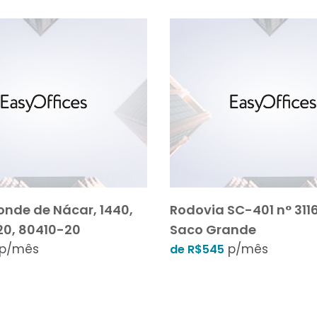
onde de Nácar, 1440,
Rodovia SC-401 n° 3116
 20, 80410-20
Saco Grande
p/mês
p/mês
de R$545