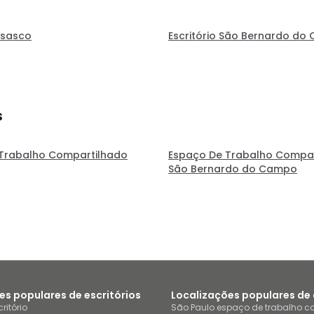
Osasco
Escritório São Bernardo do
s
Trabalho Compartilhado
Espaço De Trabalho Compar
São Bernardo do Campo
es populares de escritórios
Localizações populares de
ritório
São Paulo espaço de trabalho c