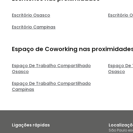
Escritório Osasco
Escritório 
Escritório Campinas
Espaço de Coworking nas proximidade
Espaço De Trabalho Compartilhado
Espaço De 
Osasco
Osasco
Espaço De Trabalho Compartilhado
Campinas
Ligações rápidas
Localizaçõ
São Paulo esc