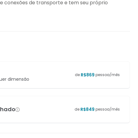
de conexões de transporte e tem seu próprio
R$
869
de
pessoa/mês
quer dimensão
lhado
R$
849
de
pessoa/mês