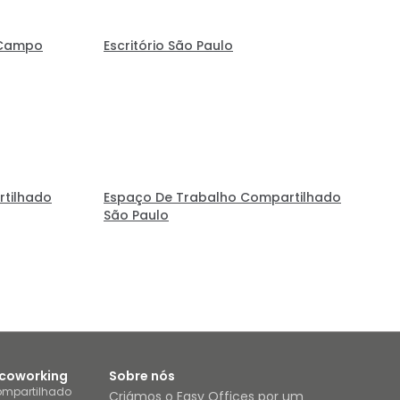
 Campo
Escritório São Paulo
tilhado
Espaço De Trabalho Compartilhado
São Paulo
 coworking
Sobre nós
ompartilhado
Criámos o Easy Offices por um