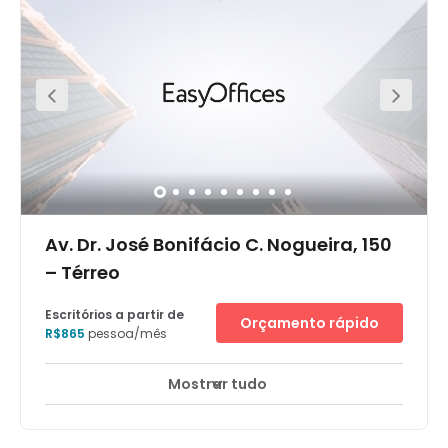
mais importantes de São Paulo (Faria Lima), o edifício
pode ser acessado pela Av. José de Souza Campos ou
pela Av. Norte Sul. O edifício oferece: - escritórios
totalmente equipados, prontos para começar a
trabalhar- área de coworking e business lounges
totalmente equipados- salas de reunião- acesso à
internet rápida graças aos serviços de TI da Regus-
suporte administrativo quando solicitado- acesso às
principais linhas de ônibus- áreas de descanso-
serviços de concierge na recepção do edifício-
estacionamento seguro com serviço de manobrista
Av. Dr. José Bonifácio C. Nogueira, 150
– Térreo
Escritórios a partir de
Orçamento rápido
R$865
pessoa/mês
Mostrar tudo
Áreas de descanso
Centro da cidade
+ 1 mais
O espaço de escritórios em Galeria Plaza de Campinas,
está situado no andar térreo de uma das três seções