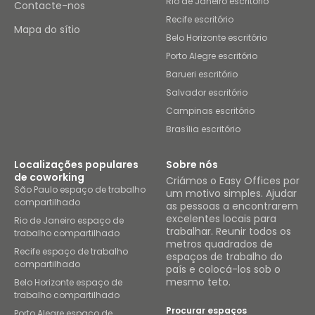
Rio de Janeiro escritório
Contacte-nos
Recife escritório
Mapa do sítio
Belo Horizonte escritório
Porto Alegre escritório
Barueri escritório
Salvador escritório
Campinas escritório
Brasília escritório
Localizações populares
Sobre nós
de coworking
Criámos o Easy Offices por
São Paulo espaço de trabalho
um motivo simples. Ajudar
compartilhado
as pessoas a encontrarem
excelentes locais para
Rio de Janeiro espaço de
trabalhar. Reunir todos os
trabalho compartilhado
metros quadrados de
Recife espaço de trabalho
espaços de trabalho do
compartilhado
país e colocá-los sob o
mesmo teto.
Belo Horizonte espaço de
trabalho compartilhado
Procurar espaços
Porto Alegre espaço de