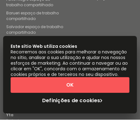
trabalho compartilhado
Barueri espaço de trabalho
compartilhado
Salvador espaço de trabalho
compartilhado
Campinas espaço de trabalho
Este sítio Web utiliza cookies
compartilhado
Recorremos aos cookies para melhorar a navegação
Brasília espaço de trabalho
no sítio, analisar a sua utilização e ajudar nos nossos
compartilhado
esforços de marketing. Ao continuar a navegar ou ao
Instant Offices
Coworker
clicar em "OK", concorda com o armazenamento de
cookies próprios e de terceiros no seu dispositivo.
The Instant Group
Coworking Insights
OK
Coworkintel
Davinci Meeting Rooms
Definições de cookies
Davinci Virtual
Incendium
Yta
Parte do
Instant Group
Mapa do sítio
Termos
Privacidade