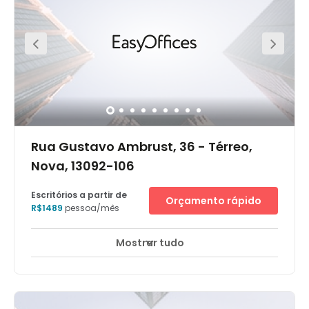
Rua Gustavo Ambrust, 36 - Térreo,
Nova, 13092-106
Escritórios a partir de
Orçamento rápido
R$1489
pessoa/mês
Mostrar tudo
Monitorização CCTV 24 horas
Elevador
+ 14 mais
Novo edifício classe A em uma localidade privilegiada
com alta visibilidade. Conta com estacionamento
subterrâneo exclusivo e um restaurante sofisticado no
terraço. Localizado em uma das regiões financeiras