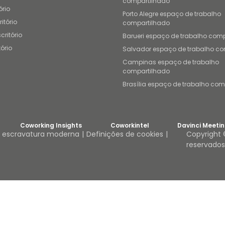
compartilhado
ório
Porto Alegre espaço de trabalho
itório
compartilhado
ritório
Barueri espaço de trabalho com
tório
Salvador espaço de trabalho c
Campinas espaço de trabalho
compartilhado
Brasília espaço de trabalho com
Coworking Insights
Coworkintel
Davinci Meeti
a escravatura moderna
Definições de cookies
Copyright 
reservados