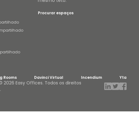
mesmo teto.
Procurar espaços
partilhado
ompartilhado
partilhado
ng Rooms
Davinci Virtual
Incendium
Yta
© 2026 Easy Offices. Todos os direitos
.