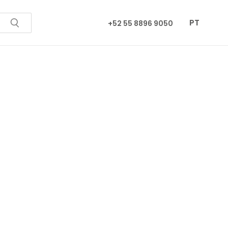
PT
+52 55 8896 9050