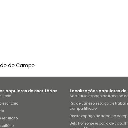
ardo do Campo
es populares de escritórios
Localizações populares de
ritório
São Paulo espaço de trabalho c
 escritório
Rio de Janeiro espaço de trabal
compartilhado
rio
Recife espaço de trabalho comp
 escritório
Belo Horizonte espaço de trabalh
scritório