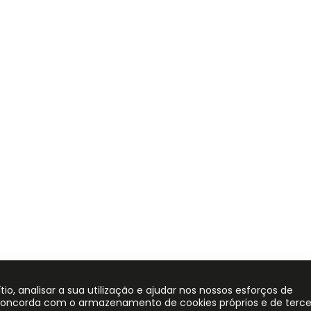
, analisar a sua utilização e ajudar nos nossos esforços de
 concorda com o armazenamento de cookies próprios e de terce