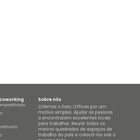
 coworking
Sobre nós
ompartilhado
Criámos o Easy Offices por um
motivo simples. Ajudar as pessoas
ho
a encontrarem excelentes locais
para trabalhar. Reunir todos os
artilhado
metros quadrados de espaços de
trabalho do país e colocá-los sob o
o