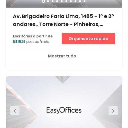
Av. Brigadeiro Faria Lima, 1485 - 1º e 2º
andares., Torre Norte - Pinheiros,
01452-002
Escritórios a partir de
Orçamento rápido
R$1529
pessoa/mês
Mostrar tudo
Monitorização CCTV 24 horas
Elevador
+ 12 mais
Localizado na esquina da Av. Faria Lima com a Av.
Rebouças, o Complexo Mário Garnero encontra-se no
Largo da Batata, uma localidade bastante
movimentada, próxima de todas as áreas comerciais
de São Paulo. O edifício oferece: - escritórios totalmente
equipados, prontos para começar a trabalhar- área de
coworking e business lounges totalmente equipados-
salas de reunião- acesso à internet rápida graças aos
serviços de TI da Regus- suporte administrativo quando
solicitado- acesso às principais linhas de ônibus-
áreas de descanso- serviços de concierge na recepção
do edifício- estacionamento seguro com serviço de