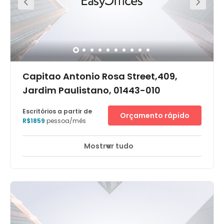
Capitao Antonio Rosa Street,409,
Jardim Paulistano, 01443-010
Escritórios a partir de
Orçamento rápido
R$1859
pessoa/mês
Mostrar tudo
Monitorização CCTV 24 horas
Creche
+ 18 mais
Ocupando os 4 andares do edifício OPI-4, o Spaces traz
o conceito de coworking para o trabalho. O prédio,
recém inalgurado, possui classificação C. Situado no
badalado bairro de Pinheiros, famoso por seus
restaurantes e bares, a região possui também muitas
empresas das áreas de comunicação e startups. Fica
próximo à linhas de metrô e ônibus, além de fácil acesso