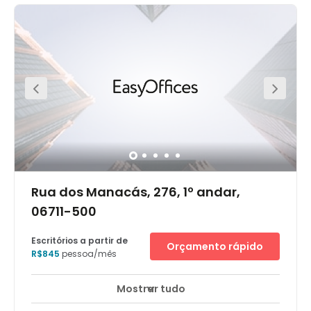
Osasco. Give rise to your best work in a well-equipped
office space and take advantage of your location on
Avenida dos Autonomistas, the city’s key thoroughfare.
Enjoy the convenience of a city centre location with
modern and furnished coworking spaces, and come
and go as you please using the excellent bus links
nearby. When your day is done, explore the many bars,
cafés and restaurants within easy walking distance.
Rua dos Manacás, 276, 1º andar,
06711-500
Escritórios a partir de
Orçamento rápido
R$845
pessoa/mês
Mostrar tudo