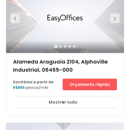
telecomunicações.Está situado em Alphaville, Barueri,
região conhecida por seus condomínios residenciais de
alto padrão, além de uma área industrial em expansão,
com empresas nacionais e multinacionais de grande
porte e vários setores.
Alameda Araguaia 2104, Alphaville
Industrial, 06455-000
Escritórios a partir de
Orçamento rápido
R$889
pessoa/mês
Mostrar tudo