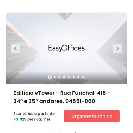
São Paulo is not only an economic powerhouse, but also
a guardian of Brazil’s priceless cultural assets. What was
once a small missionary outpost has grown into the
most populous city in the Southern Hemisphere,
embracing creativity and color. Whether it’s after-work
drinks at Villa Mix or client dinners at Ici Brasserie, this
location gives you access to the neighborhood's premier
dining and nightlife hot spots, plus you’ll also be near
Parque do Povo, where you can recharge your creative
energy with a walk in the park and a breath of fresh air.
Getting to and from work is easy with close proximity to
Marginal Pinheiros Highway and JK Avenue, not to
mention the plethora of on-site parking and bike storage.
Edificio eTower - Rua Funchal, 418 -
34º e 35º andares, 04551-060
Escritórios a partir de
Orçamento rápido
R$1025
pessoa/mês