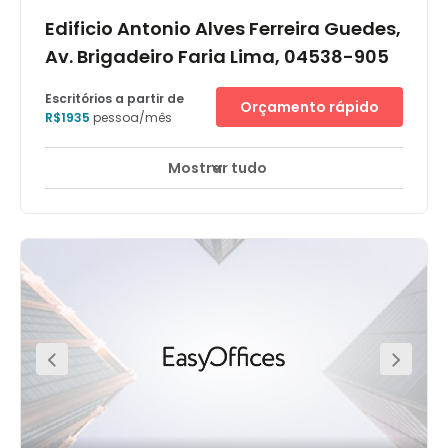
Edificio Antonio Alves Ferreira Guedes,
Av. Brigadeiro Faria Lima, 04538-905
Escritórios a partir de
Orçamento rápido
R$1935
pessoa/mês
Mostrar tudo
Áreas de descanso
Salão de negócios
+ 10 mais
O espaço de escritórios na Faria Lima, São Paulo, está
situado no quarto e quinto andar do edifício de granito
de 16 andares Antônio Alves Ferreira Guedes, com seu
distinto estilo Art Deco antigo. Foi construído em 1999
para atender os requisitos espaciais e de alta
tecnologia de um dos maiores locadores originais, um
consultor financeiro global, e foi eleito o edifico triple A
da cidade por sua localização, qualidade, facilidades
aos usuários e ambiente energeticamente eficiente. O
edifício tem proteção 24 horas de segurança, sistemas
de segurança contra incêndio e controle de acesso. O
prédio também oferece estacionamento coberto e um
heliporto. Está situado em um próspero distrito
empresarial central, na prospera área do Itaim Bibi na