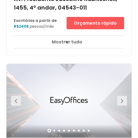
1455, 4º andar, 04543-011
Escritórios a partir de
Orçamento rápido
R$2409
pessoa/mês
Mostrar tudo
Monitorização CCTV 24 horas
Creche
+ 21 mais
O edifício JK 1455 está localizado na Avenida Presidente
Juscelino Kubitschek, um endereço de prestígio no
principal distrito financeiro de São Paulo. Está localizado
na região do Itaim Bibi, um bairro próspero que oferece
hotéis, bancos, restaurantes e outros serviços e
estabelecimentos sofisticados, além de dois shopping
centers excelentes. Também é vizinho do famoso
restaurante Eataly. O edifício oferece: - escritórios
totalmente equipados, prontos para começar a
trabalhar- área de coworking e business lounges
totalmente equipados- salas de reunião- acesso à
internet rápida graças aos serviços de TI da Regus-
suporte administrativo quando solicitado- acesso `às
principais linhas de ônibus- áreas de descanso-
serviços de concierge na recepção do edifício-
estacionamento seguro com serviço de manobrista