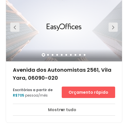
Avenida dos Autonomistas 2561, Vila
Yara, 06090-020
Escritórios a partir de
Orçamento rápido
R$705
pessoa/mês
Mostrar tudo
Áreas de descanso
Salão de negócios
+ 7 mais
Position your brand at the heart of it all, with a
contemporary workspace strategically placed in central