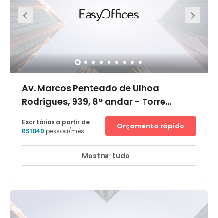
your commute will be an easy one. Fantastic public
transport links are also available. Several buses pass
through the area frequently and the nearest bus stop is
located just one-minute away from the office.
Av. Marcos Penteado de Ulhoa
Rodrigues, 939, 8° andar - Torre
Jacarandá, 06460-040
Escritórios a partir de
Orçamento rápido
R$1049
pessoa/mês
Mostrar tudo
Monitorização CCTV 24 horas
Elevador
+ 13 mais
Instalado no 8º andar do edifício Castelo Branco Office
Park - Jacarandá, com total de 14 andares e
classificação Buildings AA, está entre os melhores
edifícios da região devido a sua imagem corporativa e
especificações técnicas. O local é sede de empresas
dos segmentos financeiro, eletrônica e