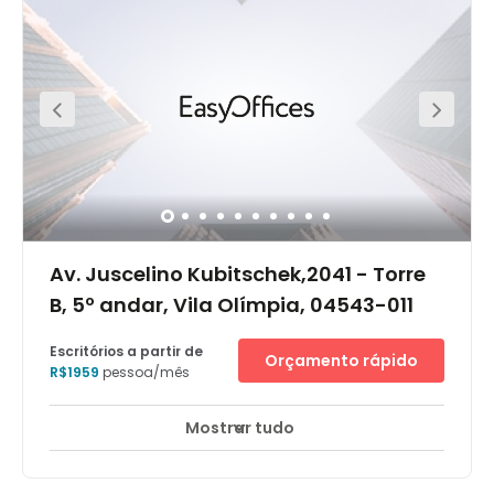
Av. Juscelino Kubitschek,2041 - Torre
B, 5º andar, Vila Olímpia, 04543-011
Escritórios a partir de
Orçamento rápido
R$1959
pessoa/mês
Mostrar tudo
Monitorização CCTV 24 horas
Elevador
+ 15 mais
Situado no 5º andar da Torre B, em um complexo
empresarial de 3 torres ao lado do shopping JK. Possui