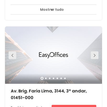
shopping de design D&D. Há até um pequeno parque
onde você pode descansar em meio a um espaço
Mostrar tudo
Monitorização CCTV 24 horas
Elevador
+ 14 mais
verde.
O centro Regus está instalado no 15º andar do edifício
Torre Nações Unidas, com 17º andares no total.
Construído na década de 80, o TNU tem classificação
BB e padrão corporativo, sediando empresas dos
segmentos de comunicação, informática e construção
civil. Localizado no Brooklin Novo, um distrito comercial
em constante expansão, possui fácil acesso às
principais vias da cidade, aeroporto nacional e linhas
de transporte público.
Av. Brig. Faria Lima, 3144, 3º andar,
01451-000