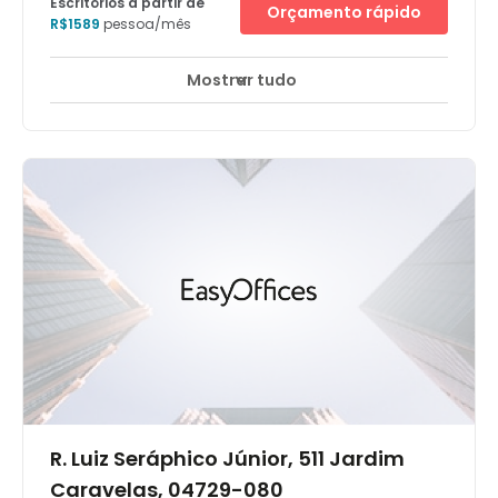
Escritórios a partir de
Orçamento rápido
R$1589
pessoa/mês
Mostrar tudo
Monitorização CCTV 24 horas
+ 12 mais
Um conhecido edifício classe A localizado no centro
financeiro de São Paulo é onde fica o Business Centre
Seculum Faria Lima. Ele ocupa o terceiro andar deste
sofisticado arranha céu com fachada de granito, que
conta também com um heliponto, na Avenida
Brigadeiro Faria Lima. O prédio fica próximo ao luxuoso
bairro do Itaim Bibi onde muitas empresas e bancos de
investimento internacionais estão situados, juntamente
com multinacionais de diversos setores que vão desde
biotecnologia a infraestrutura. No edifício estão grandes
empresas e um dos escritórios de advocacia mais
importantes do Brasil. O centro de negócios conta com
diversas comodidades e está a apenas seis
quilômetros do Aeroporto de Congonhas.
R. Luiz Seráphico Júnior, 511 Jardim
Caravelas, 04729-080