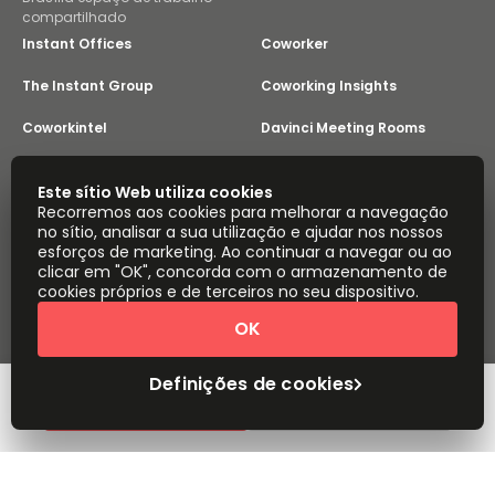
compartilhado
Instant Offices
Coworker
The Instant Group
Coworking Insights
Coworkintel
Davinci Meeting Rooms
Davinci Virtual
Incendium
Este sítio Web utiliza cookies
Recorremos aos cookies para melhorar a navegação
Yta
no sítio, analisar a sua utilização e ajudar nos nossos
Parte do
esforços de marketing. Ao continuar a navegar ou ao
Instant Group
clicar em "OK", concorda com o armazenamento de
Mapa do sítio
Termos
Privacidade
cookies próprios e de terceiros no seu dispositivo.
Declaração sobre a escravatura moderna
OK
Definições de cookies
Sobre
Copyright © 2026 Easy Offices. Todos os direitos
reservados.
Definições de cookies
Orçamento rápido
Marcar uma visita