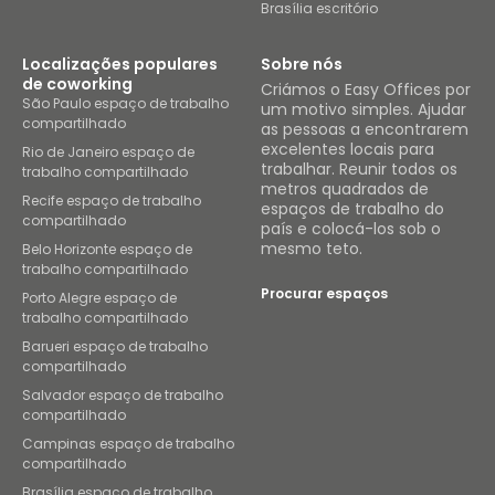
Brasília escritório
Localizações populares
Sobre nós
de coworking
Criámos o Easy Offices por
São Paulo espaço de trabalho
um motivo simples. Ajudar
compartilhado
as pessoas a encontrarem
excelentes locais para
Rio de Janeiro espaço de
trabalhar. Reunir todos os
trabalho compartilhado
metros quadrados de
Recife espaço de trabalho
espaços de trabalho do
compartilhado
país e colocá-los sob o
mesmo teto.
Belo Horizonte espaço de
trabalho compartilhado
Procurar espaços
Porto Alegre espaço de
trabalho compartilhado
Barueri espaço de trabalho
compartilhado
Salvador espaço de trabalho
compartilhado
Campinas espaço de trabalho
compartilhado
Brasília espaço de trabalho