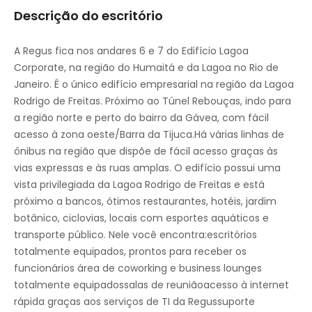
Descrição do escritório
Sanduíche / Café Bar no local
Estacionamento
A Regus fica nos andares 6 e 7 do Edifício Lagoa
Corporate, na região do Humaitá e da Lagoa no Rio de
Pisos elevados
Janeiro. É o único edifício empresarial na região da Lagoa
Serviço de sanduíches
Rodrigo de Freitas. Próximo ao Túnel Rebouças, indo para
a região norte e perto do bairro da Gávea, com fácil
Estacionamento subterrâneo seguro
acesso à zona oeste/Barra da Tijuca.Há várias linhas de
ônibus na região que dispõe de fácil acesso graças às
Tectos falsos
vias expressas e às ruas amplas. O edifício possui uma
Máquinas de venda automática
vista privilegiada da Lagoa Rodrigo de Freitas e está
próximo a bancos, ótimos restaurantes, hotéis, jardim
Armazenamento de bicicletas
botânico, ciclovias, locais com esportes aquáticos e
transporte público. Nele você encontra:escritórios
totalmente equipados, prontos para receber os
funcionários área de coworking e business lounges
totalmente equipadossalas de reuniãoacesso à internet
rápida graças aos serviços de TI da Regussuporte