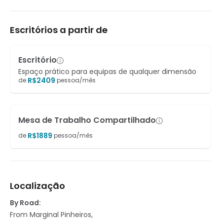
Estacionamento subterrâneo seguro
Tectos falsos
Escritórios a partir de
Máquinas de venda automática
Escritório
Armazenamento de bicicletas
Espaço prático para equipas de qualquer dimensão
R$
2409
de
pessoa/mês
Lavagem a seco no local
Mesa de Trabalho Compartilhado
R$
1889
de
pessoa/mês
Localização
By Road:
From Marginal Pinheiros,