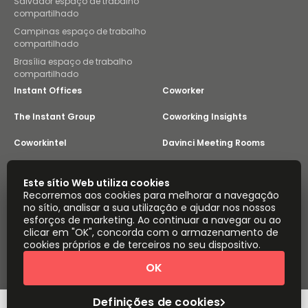
Salvador espaço de trabalho
compartilhado
Campinas espaço de trabalho
compartilhado
Brasília espaço de trabalho
compartilhado
Instant Offices
Coworker
The Instant Group
Coworking Insights
Coworkintel
Davinci Meeting Rooms
Davinci Virtual
Incendium
Este sítio Web utiliza cookies
Recorremos aos cookies para melhorar a navegação
Yta
no sítio, analisar a sua utilização e ajudar nos nossos
Parte do
esforços de marketing. Ao continuar a navegar ou ao
Instant Group
clicar em "OK", concorda com o armazenamento de
Mapa do sítio
Termos
Privacidade
cookies próprios e de terceiros no seu dispositivo.
Declaração sobre a escravatura moderna
OK
Definições de cookies
Sobre
Copyright © 2026 Easy Offices. Todos os direitos
reservados.
Definições de cookies