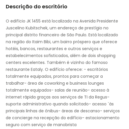
Descrição do escritório
Elevador
Ginásio e sala de fitness
O edifício JK 1455 está localizado na Avenida Presidente
Juscelino Kubitschek, um endereço de prestígio no
Área de estar
principal distrito financeiro de São Paulo. Está localizado
Principais ligações de transportes
na região do Itaim Bibi, um bairro próspero que oferece
hotéis, bancos, restaurantes e outros serviços e
Salas de reuniões
estabelecimentos sofisticados, além de dois shopping
centers excelentes. Também é vizinho do famoso
Restaurante para almoços no local
restaurante Eataly. O edifício oferece: - escritórios
Sanduíche / Café Bar no local
totalmente equipados, prontos para começar a
trabalhar- área de coworking e business lounges
Área de estar exterior / terraço
totalmente equipados- salas de reunião- acesso à
internet rápida graças aos serviços de TI da Regus-
Estacionamento
suporte administrativo quando solicitado- acesso `às
Pisos elevados
principais linhas de ônibus- áreas de descanso- serviços
de concierge na recepção do edifício- estacionamento
Serviço de sanduíches
seguro com serviço de manobrista