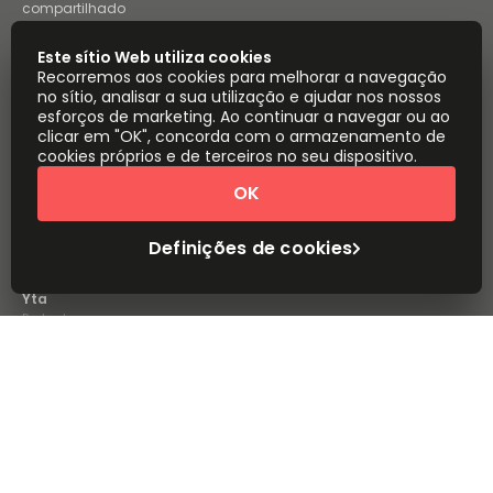
compartilhado
Campinas espaço de trabalho
Este sítio Web utiliza cookies
compartilhado
Recorremos aos cookies para melhorar a navegação
Brasília espaço de trabalho
no sítio, analisar a sua utilização e ajudar nos nossos
compartilhado
esforços de marketing. Ao continuar a navegar ou ao
Instant Offices
Coworker
clicar em "OK", concorda com o armazenamento de
cookies próprios e de terceiros no seu dispositivo.
The Instant Group
Coworking Insights
OK
Coworkintel
Davinci Meeting Rooms
Definições de cookies
Davinci Virtual
Incendium
Yta
Parte do
Instant Group
Mapa do sítio
Termos
Privacidade
Declaração sobre a escravatura moderna
Definições de cookies
Sobre
Copyright © 2026 Easy Offices. Todos os direitos
reservados.