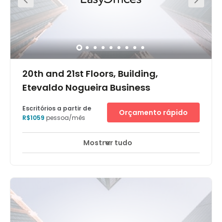
20th and 21st Floors, Building,
Etevaldo Nogueira Business
Escritórios a partir de
Orçamento rápido
R$1059
pessoa/mês
Mostrar tudo
Monitorização CCTV 24 horas
+ 10 mais
O centro de negócios em Fortaleza está em um arranha-
céu de prestígio que oferece uma vista espetacular para
o mar, no bairro financeiro e comercial Meireles.
Localizado no 20º e 21º andar do Edifício Etevaldo
Nogueira Business Tower, de desenvolvimento classe A,
que apresenta um belo design exterior contemporâneo
em vidro e está estratégicamente posicionado em um