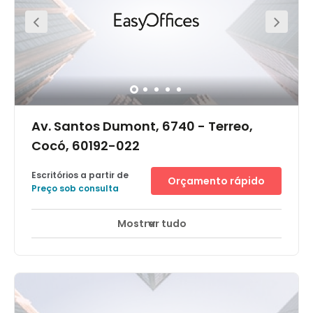
endereço de destaque, na Avenida Dom Luiz, uma das
principais regiões comerciais da cidade, com diversos
bancos entre outros negócios. A BR116, rodovia mais
importante do Brasil, começa em Fortaleza e cruza
quase todo o País. A cidade possui uma economia
diversificada, um forte setor de serviços, produção e
indústria, além do turismo, setor que desempenha um
importante papel para o crecimento contínuo da
economia da região. O centro oferece também fácil
acesso ao Aeroporto Internacional Pinto Martins.
Av. Santos Dumont, 6740 - Terreo,
Cocó, 60192-022
Escritórios a partir de
Orçamento rápido
Preço sob consulta
Mostrar tudo