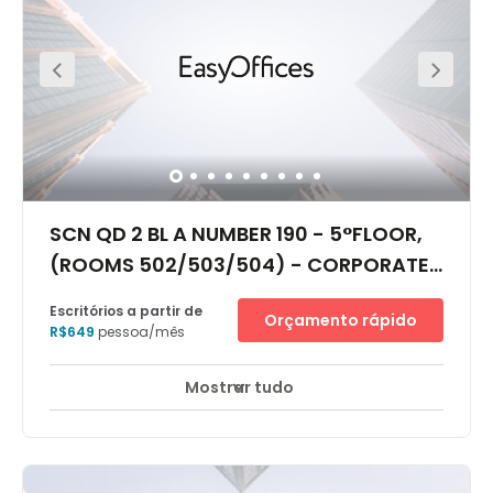
principal via que divida a cidade em norte e sul, aos
principais edifícios do governo, Congresso Nacional,
Corte Suprema e o escritório presidencial. Perto
encontra-se a estação central de ônibus, embaixadas
estrangeiras e grandes empresas brasileiras e
internacionais, principalmente dos setores de serviço,
incluindo bancos e telecomunicações. O aeroporto
internacional está a 15 minutos.
SCN QD 2 BL A NUMBER 190 - 5°FLOOR,
(ROOMS 502/503/504) - CORPORATE
FINANCIAL CENTER, 70712-900
Escritórios a partir de
Orçamento rápido
R$649
pessoa/mês
Mostrar tudo
Áreas de descanso
Centro da cidade
+ 6 mais
O espaço de escritórios em Brasília Corporate Financial
Center está situado em um impressionante complexo de
escritórios no Setor Comercial Norte, uma das principais
áreas empresariais. É perto da Rua Eixo Monumental que