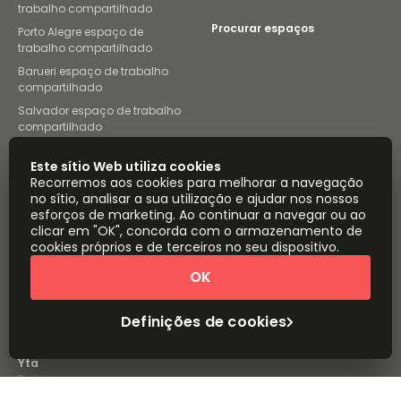
trabalho compartilhado
Procurar espaços
Porto Alegre espaço de
trabalho compartilhado
Barueri espaço de trabalho
compartilhado
Salvador espaço de trabalho
compartilhado
Campinas espaço de trabalho
Este sítio Web utiliza cookies
compartilhado
Recorremos aos cookies para melhorar a navegação
Brasília espaço de trabalho
no sítio, analisar a sua utilização e ajudar nos nossos
compartilhado
esforços de marketing. Ao continuar a navegar ou ao
Instant Offices
Coworker
clicar em "OK", concorda com o armazenamento de
cookies próprios e de terceiros no seu dispositivo.
The Instant Group
Coworking Insights
OK
Coworkintel
Davinci Meeting Rooms
Definições de cookies
Davinci Virtual
Incendium
Yta
Parte do
Instant Group