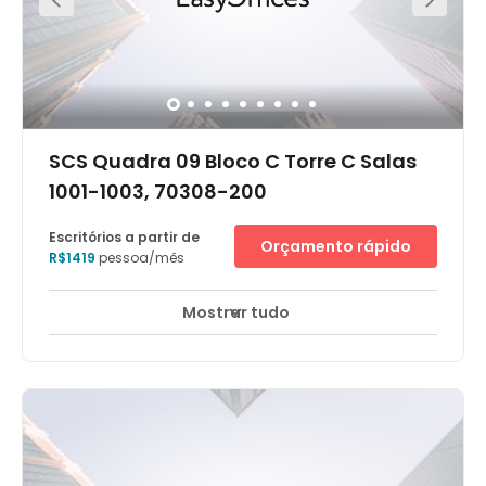
SCS Quadra 09 Bloco C Torre C Salas
1001-1003, 70308-200
Escritórios a partir de
Orçamento rápido
R$1419
pessoa/mês
Mostrar tudo
Monitorização CCTV 24 horas
+ 12 mais
O centro de negócios Parque Cidade Corporate está
localizado no 10º andar do edifício considerado o mais
luxuoso da cidade. Um destino de prestígio com muitas
empresas e escritórios do governo, Brasília é um centro
político que atraí empresas de muitos setores como
comunicação, bancos, finanças, direito e embaixadas.
O projeto paisagístico do prédio foi planejado de forma