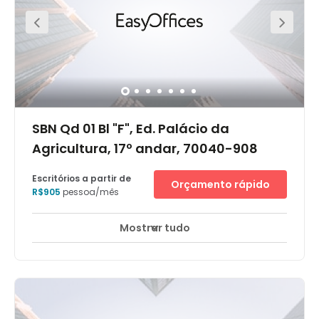
excepcional, oferecendo amplas áreas verdes. Além
disso, a Universidade de Brasília proporciona diversas
oportunidades para novas empresas. O centro está
estratégicamente localizado na área Sul (Asa Sul) da
cidade e é suportado por diversos hotéis e restaurantes,
como a churrascaria Fogo de Chão, além de estar
próximo ao shopping Patio Brasil.
SBN Qd 01 Bl "F", Ed. Palácio da
Agricultura, 17º andar, 70040-908
Escritórios a partir de
Orçamento rápido
R$905
pessoa/mês
Mostrar tudo
Áreas de descanso
Salão de negócios
+ 6 mais
Localizado no 17º andar do edifício de 20 andares
contruído na década de 70 para a Confederação da
Agricultura e Pecuária do Brasil (CNA). Recentemente
passou por obras para renovação para se atualizar
tecnologicamente, sem descaracterizar seu desenho
arquitetônico original.Fica próximo ao Eixo Monumental,