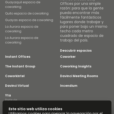
Guayaquil espacio de
Offices por una simple
coworking
razón: para que la gente
pueda encontrar más
Quito espacio de coworking
fácilmente fantásticos
Guayas espacio de coworking
lugares donde trabajar y
para poner bajo un mismo
La Aurora espacio de
techo cada metro
coworking
cuadrado de espacio de
La Aurora espacio de
trabajo del país.
coworking
Descubrir espacios
Instant Offices
Coworker
The Instant Group
Coworking Insights
Coworkintel
Davinci Meeting Rooms
Davinci Virtual
Incendium
Yta
Parte de
Instant Group
Este sitio web utiliza cookies
Mapa del sitio
Términos
Privacidad
Utilizamos cookies para mejorar la navegación por el