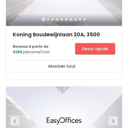
Koning Boudewijnlaan 20A, 3500
Bureaux à partir de
Devis rapide
€269
personne/mois
Montrer tout
Espaces de détente
Centre-ville
+ 1 plus
Boost your productivity and wellbeing by working in a
leafy green park, yet within walking distance of Hasselt
centre and close to the inner ring road and universities.
The striking new Lanterneau building blends beautifully
into the landscape on the Kapertoren site, which also
includes apartments and start-ups by young
professionals. Find the flexible, fully-equipped workspace
for your business to thrive, whether you’re looking for
private or coworking offices or to hire a meeting room in
Hasselt. Work across two floors flooded with natural light,