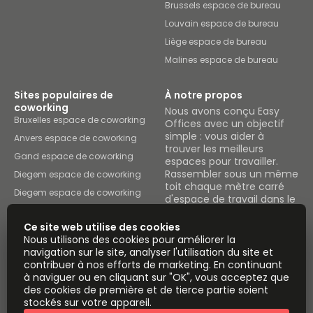
Brussels espace de bureau
Louvain espace de bureau
Liège espace de bureau
Malines espace de bureau
Sites populaires de
À notre propos
coworking
Nous avons conçu Easy
Bruxelles espace de coworking
Offices avec un objectif
simple : vous aider à
Anvers espace de coworking
trouver les meilleurs
Gand espace de coworking
espaces pour travailler.
Rassembler sous un même
Diegem espace de coworking
toit chaque mètre carré
Diegem espace de coworking
d'espace de travail dans le
Brussels espace de coworking
pays.
Ce site web utilise des cookies
Louvain espace de coworking
Nous utilisons des cookies pour améliorer la
Parcourir les espaces
Liège espace de coworking
navigation sur le site, analyser l'utilisation du site et
contribuer à nos efforts de marketing. En continuant
Malines espace de coworking
à naviguer ou en cliquant sur "OK", vous acceptez que
Instant Offices
Coworker
des cookies de première et de tierce partie soient
stockés sur votre appareil.
The Instant Group
Coworking Insights