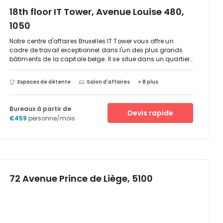
18th floor IT Tower, Avenue Louise 480,
1050
Notre centre d'affaires Bruxelles IT Tower vous offre un
cadre de travail exceptionnel dans l'un des plus grands
bâtiments de la capitale belge. Il se situe dans un quartier
prestigieux qui attire de nombreuses entreprises
spécialisées dans la banque, la finance et les services
Espaces de détente
Salon d'affaires
+ 8 plus
professionnels. Le reste de la ville n'est qu'à quelques
minutes en voiture ou par tramway.La IT Tower se situe sur
l'Avenue Louise, l'une des rues les plus huppées de la
Bureaux à partir de
Devis rapide
capitale belge. Vous pourrez ainsi faire une pause, aller
€459
personne/mois
prendre un café ou flâner dans le magnifique Jardin du roi,
en sortant du centre.- Stationnement pratique pour vous et
vos clients- Services de messagerie vocale pour ne plus
jamais manquer un seul appel- Tour emblématique qui
domine le paysage- Magnifiques vues sur Bruxelles et
l'Abbaye de Cambre- Salon d'affaires pour travailler en
déplacement- Salles de vidéoconférence pour vos
72 Avenue Prince de Liège, 5100
réunions