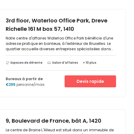
3rd floor, Waterloo Office Park, Dreve
Richelle 161 M box 57, 1410
Notre centre d'affaires Waterloo Office Park bénéficie d'une
adresse pratique en banlieue, à l'extérieur de Bruxelles. Le
quartier accueille diverses entreprises spécialisées dans
les secteurs du bâtiment, de l'électronique et de la finance.
Le Quartier Nord de Bruxelles est facilement accessible en
Espaces de détente
Salon d'affaires
+ 10 plus
voiture (30 minutes) ou par bus.Waterloo Business Park
propose un cadre vert agrémenté de superbes fontaines et
jets d'eau où les bâtiments se fondent harmonieusement
Bureaux à partir de
Devis rapide
au paysage. Le centre d'affaires Regus n'est qu'à quelques
€295
personne/mois
minutes à pied des cafés, restaurants et hôtels de
Waterloo.- Stationnement pratique pour vous et vos
clients- Un hall de réception agréable pour accueillir vos
clients- Un parc d'activité dynamique avec une
atmosphère internationale- Proche de la capitale belge,
avec un accès pratique- Salon d'affaires pour travailler en
déplacement- Des salles de réunion professionnelles pour
9, Boulevard de France, bât A, 1420
rencontrer vos équipes ou vos clients
Le centre de Braine L'Alleud est situé dans un immeuble de