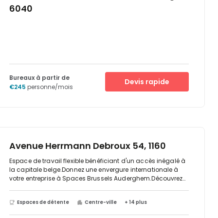
6040
Bureaux à partir de
Devis rapide
€245
personne/mois
Avenue Herrmann Debroux 54, 1160
Espace de travail flexible bénéficiant d'un accès inégalé à
la capitale belge.Donnez une envergure internationale à
votre entreprise à Spaces Brussels Auderghem.Découvrez
une sélection d'espaces de travail partagés et de bureaux
flexibles et raffinés en bordure de la capitale belge. Situé
Espaces de détente
Centre-ville
+ 14 plus
dans une structure commerciale de premier rang, Spaces
Auderghem offre trois étages d'espaces de travail