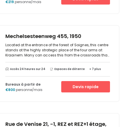
€219
personne/mois
Mechelsesteenweg 455, 1950
Located at the entrance of the forest of Soignes, this centre
stands at the highly strategic place of the four arms at
Kraainem. Many can access this from the crossroads that
drive you to the center of Brussels, Antwerpen, Liege or
Leuven. A tramline station is also available close by. A
Accès 24 heures sur 24
Espaces de détente
+ 7 plus
great green environment is right outside the doorstep for
lunch breaks or after work exploring. The access to the Ring
and the tram line n° 44 connect you directly to the centre of
Bureaux à partir de
Brussels and the Airport in less than 20 minutes.
Devis rapide
€800
personne/mois
Rue de Venise 21, -1, REZ et REZ+1 étage,