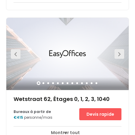
From planes to trains commute to and from this
business centre couldn’t be easier. Serviced by bus
routes 27, 48, 95, N04, N05, N06, N08, N09, N10, N11 and N12.
Only a five-minute walk to Gare Centrale (Central
Station) for rail and metro services and 20 minutes to
Brussels Airport. This is the perfect work space solution for
companies value accessibility and functionality,
especially for businesses anticipating international
clients. The immediate area is filled with public interest
hot spots can explore and enjoy outside of work.
Wetstraat 62, Étages 0, 1, 2, 3, 1040
Bureaux à partir de
Devis rapide
€415
personne/mois
Montrer tout