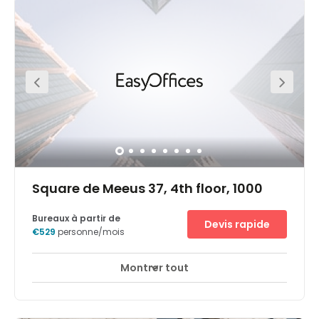
surrounded by cafe and restaurant amenities and has
excellent transportation facilities: bus stations (12-21-22-
27-36-60) and metro (line Schuman). Within the
immediate vicinity, you can find a selection of
restaurants, hotels, and the Press Club Brussels Europe
conference centre, in which you can host networking
events and training seminars in an attractive space.
Square de Meeus 37, 4th floor, 1000
Bureaux à partir de
Devis rapide
€529
personne/mois
Montrer tout
Espaces de détente
Salon d'affaires
+ 10 plus
Le centre d'affaires est situé dans un bâtiment
emblématique au coeur du quartier Leopold, le quartier