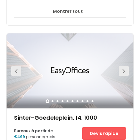
Montrer tout
Accès 24 heures sur 24
Espaces de détente
+ 15 plus
The neighbourhood Is lively and thriving with plenty of
large corporations in the area with whom can network.
Within walking distance will also find main European
institutions and government agencies. In this
neighbourhood will also find shopping facilities, trendy
eateries offering great cuisine and bars. Brussels central
station is only a short 7-minute walk away, making the
centre easily accessible using public transport links. The
location is also right beside the N20 ring road, giving
access to the heart of the central business district. With
secure car parking spaces offered on site can drive to
work without any hassle.
Sinter-Goedeleplein, 14, 1000
Bureaux à partir de
Devis rapide
€499
personne/mois