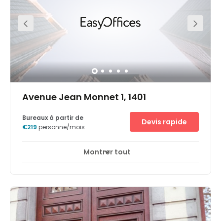
minutes en voiture ou par tramway.La IT Tower se situe
sur l'Avenue Louise, l'une des rues les plus huppées de la
capitale belge. Vous pourrez ainsi faire une pause, aller
prendre un café ou flâner dans le magnifique Jardin du
roi, en sortant du centre.- Stationnement pratique pour
vous et vos clients- Services de messagerie vocale pour
ne plus jamais manquer un seul appel- Tour
emblématique qui domine le paysage- Magnifiques
vues sur Bruxelles et l'Abbaye de Cambre- Salon
d'affaires pour travailler en déplacement- Salles de
vidéoconférence pour vos réunions
Avenue Jean Monnet 1, 1401
Bureaux à partir de
Devis rapide
€219
personne/mois
Montrer tout