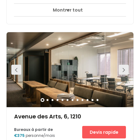
professionnelles pour rencontrer vos équipes ou vos
clients
Montrer tout
Accès 24 heures sur 24
Espaces de détente
+ 16 plus
Located right in the centre of Brussels, on the elegant Rue
des Colonies. The building has a majestic aura, just like
the offices in the building that overlook the Cathedral of
Saint Michael and Saint Gudula. The offices and
workplaces are located on the ground, second and the
third floor and are dedicated to the Bajau.
Avenue des Arts, 6, 1210
Bureaux à partir de
Devis rapide
€375
personne/mois