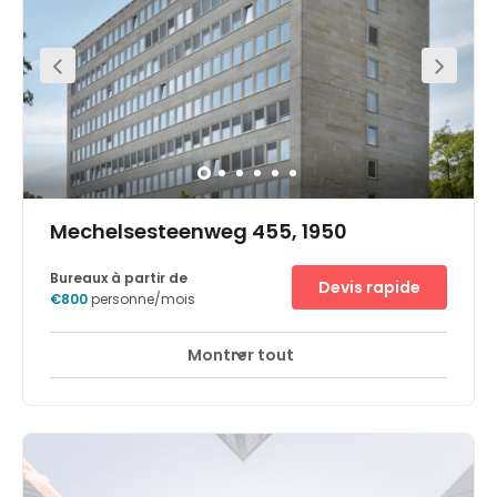
Mechelsesteenweg 455, 1950
Bureaux à partir de
Devis rapide
€800
personne/mois
Montrer tout
Accès 24 heures sur 24
Espaces de détente
+ 7 plus
Located at the entrance of the forest of Soignes, this
centre stands at the highly strategic place of the four
arms at Kraainem. Many can access this from the
crossroads that drive you to the center of Brussels,
Antwerpen, Liege or Leuven. A tramline station is also
available close by. A great green environment is right