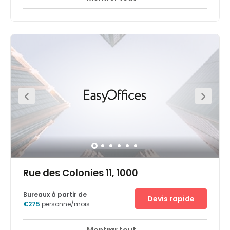
Perfectly located in the centre of Brussels, on top of the
Central Station, this space is nestled in this iconic art
deco building. Enjoy a rooftop terrace offering an
amazing view of Brussels’s Skyline. It is surrounded by
restaurants and bars, cultural hotspots (Grand Place,
Bozar, Royal Library, the Royal Palaces) and is just next to
the government district Right in front of the Brussels
Central Station (30 secs walk). Clients will find it close by
the Museum of Beaux-Arts and the Galerie Ravenstein.
Also, restaurants, fitness, bike store, supermarkets, hotels,
pharmacy. Public parking nearby like BePark – Parking
Gare Centrale, interparking Square Albertine and
interparking Grand Place.
Rue des Colonies 11, 1000
Bureaux à partir de
Devis rapide
€275
personne/mois