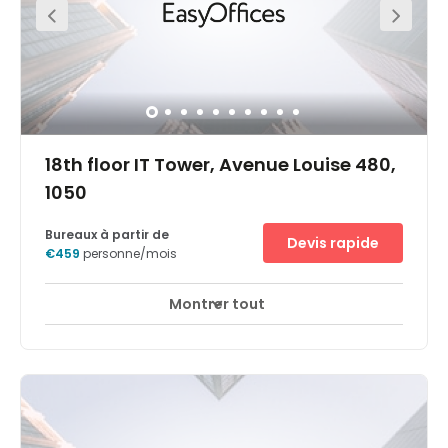
found within walking distance of the business centre.
18th floor IT Tower, Avenue Louise 480,
1050
Bureaux à partir de
Devis rapide
€459
personne/mois
Montrer tout
Espaces de détente
Salon d'affaires
+ 8 plus
Notre centre d'affaires Bruxelles IT Tower vous offre un
cadre de travail exceptionnel dans l'un des plus grands
bâtiments de la capitale belge. Il se situe dans un
quartier prestigieux qui attire de nombreuses entreprises
spécialisées dans la banque, la finance et les services
professionnels. Le reste de la ville n'est qu'à quelques