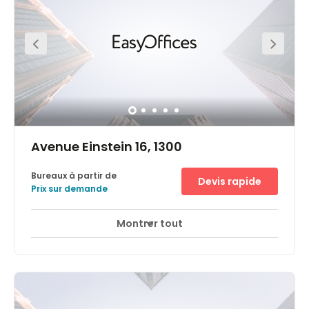
outside the doorstep for lunch breaks or after work
exploring. The access to the Ring and the tram line n° 44
connect you directly to the centre of Brussels and the
Airport in less than 20 minutes.
Avenue Einstein 16, 1300
Bureaux à partir de
Devis rapide
Prix sur demande
Montrer tout