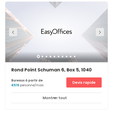
vibrant area surrounded by other commercial
organisations. Other useful local amenities in the
immediate vicinity include several restaurants, shops,
schools and government buildings. In terms of transport,
the centre is well connected with several links providing
convenient access to the city centre and wider regions.
The Trone underground stop is at your doorstep, whilst
the Bruxelles Central train station is located 1km away.
Rond Point Schuman 6, Box 5, 1040
Bureaux à partir de
Devis rapide
€519
personne/mois
Montrer tout
Espaces de détente
Centre-ville
+ 10 plus
Les bureaux de la Commission européenne à Bruxelles
est situé au Rond Point Schuman, une place centrale de