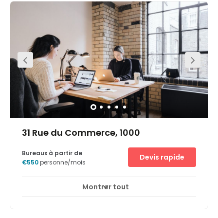
exciting mix with the present. At this location, there is
always something for you to do. At the nerve centre of the
European Union, with numerous sightseeing attractions
and renowned international companies nearby. At the
centre of the prestigious Leopold Quarter. Modern, high-
quality offices in the perfect location for your business,
especially those that value accessibility, practicality and
convenience.
31 Rue du Commerce, 1000
Bureaux à partir de
Devis rapide
€550
personne/mois
Montrer tout
Accès 24 heures sur 24
Centre-ville
+ 6 plus
Well situated in South Eastern Brussels, this centre is
strategically positioned close to the city centre and in a