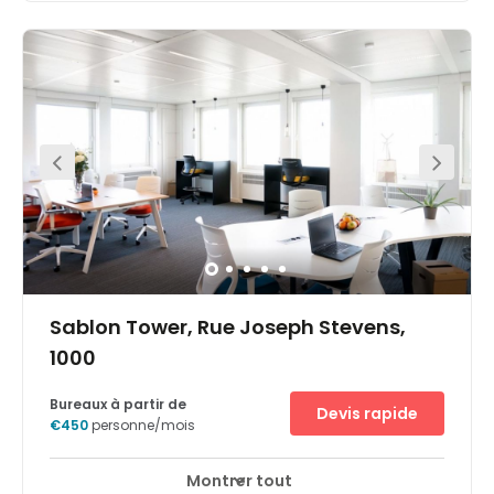
iconic Arts 44 building in the Leopold District, near the
inner ring road of Brussels and the Parc Royal. The light,
airy space has views over the city. Perfectly located in the
center of Brussels, on top of the Central Station, the space
will be nestled in this iconic art deco building. Parking is
also available onsite making morning commute an
easy one. Bus services are available a short three-minute
walk away from the office. Within walking distance, will
find a range of restaurants, hotels, and other useful
amenities.
Sablon Tower, Rue Joseph Stevens,
1000
Bureaux à partir de
Devis rapide
€450
personne/mois
Montrer tout
Accès 24 heures sur 24
Espaces de détente
+ 12 plus