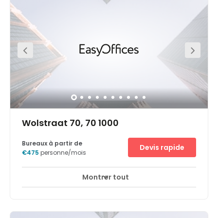
example, within walking distance, members can find
many restaurants, cafes, shops and public interest spots
to explore, such as the incredible Parc du Cinquantenaire.
Just 5 minutes from the space, there are several theatres
at which members can keep their clients entertained.
Wolstraat 70, 70 1000
Bureaux à partir de
Devis rapide
€475
personne/mois
Montrer tout
Surveillance CCTV 24 heures sur 24
Parking
+ 14 plus
Located in the southern part of Brussels, Court of Justice
offers creative workspace in an important commercial
area of the city. It’s situated in the Marollen