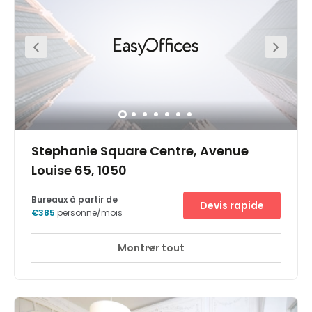
Stephanie Square Centre, Avenue
Louise 65, 1050
Bureaux à partir de
Devis rapide
€385
personne/mois
Montrer tout
Espaces de détente
Centre-ville
+ 7 plus
Les bureaux du centre d'affaires du City Center sont
situés dans un beau bâtiment de la prestigieuses Avenue
Louise au centre de Bruxelles. Cette zone accueille de
nombreux bureaux haut de gamme. Les tribunaux de