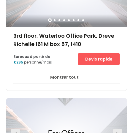
3rd floor, Waterloo Office Park, Dreve
Richelle 161 M box 57, 1410
Bureaux à partir de
Devis rapide
€295
personne/mois
Montrer tout
Espaces de détente
Salon d'affaires
+ 10 plus
Notre centre d'affaires Waterloo Office Park bénéficie
d'une adresse pratique en banlieue, à l'extérieur de
Bruxelles. Le quartier accueille diverses entreprises
spécialisées dans les secteurs du bâtiment, de
l'électronique et de la finance. Le Quartier Nord de
Bruxelles est facilement accessible en voiture (30
minutes) ou par bus.Waterloo Business Park propose un
cadre vert agrémenté de superbes fontaines et jets d'eau
où les bâtiments se fondent harmonieusement au