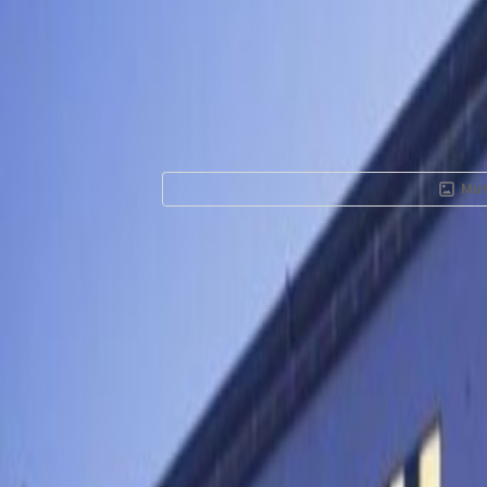
Mut
Kiadó irodahelyis
TÓPARK, 2051-ba
A munkahely felszereltsége
Break-Out területek