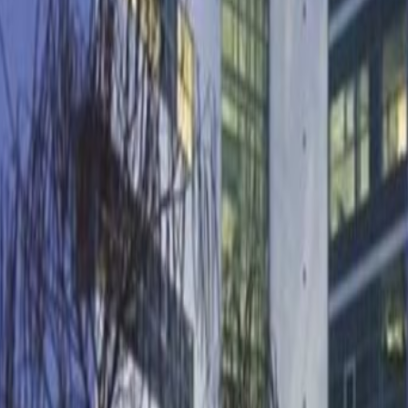
yen méretű csapatok számára
hónap
hónap
town of Budapest with flexible office space in
tuated location in the Budapest metropolitan area
of businesses in office buildings nearby. Travel
 local bus service - Biatorbágy Tópark bus stop
ct with people in the city and beyond using the