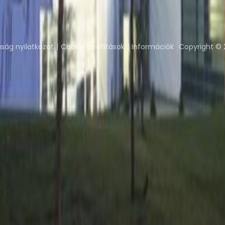
Coworking Insights
Coworkintel
Davinci Meeti
ság nyilatkozat
Cookie beállítások
Információk
Copyright © 