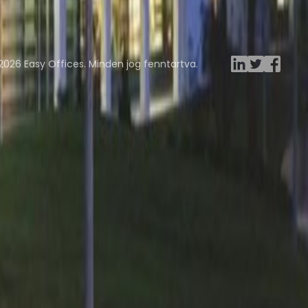
ng Rooms
Davinci Virtual
Incendium
Yta
2026 Easy Offices. Minden jog fenntartva.