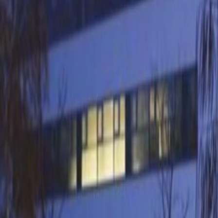
nearby Törökbálint train station o
Whether you’re looking for a perm
a space to jump on a call, you’ll 
WiFi to keep you going when it’s 
connections in both internal and
with a smaller group of colleague
team are always on hand and happ
workday – all you have to do is ask
town or travel into the city – Bud
you’ll find plenty to do including r
Kapcsolódó irodák
Budaörs Business Center, Puskás Tivadar út 5, 
a weboldalról HUF46500
p/mth
Fehérvári út 99., 1119
a weboldalról HUF66900
p/mth
Allee Corner, Október huszonharmadika utca 8-1
a weboldalról HUF143900
p/mth
Science Park Business Center, Irinyi József Utca,