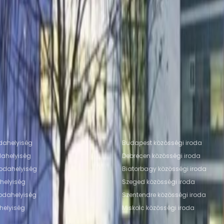
rodahelyiség Szentendre
Irodahelyiség Budapest
Iro
cen
est
Közösségi Iroda Szentendre
Közösségi Iroda Bud
ebrecen
rodahelyszínek
Népszerű coworking irodák
dahelyiség
Budapest közösségi iroda
dahelyiség
Debrecen közösségi iroda
rodahelyiség
Biatorbagy közösségi iroda
helyiség
Szeged közösségi iroda
rodahelyiség
Szentendre közösségi iroda
helyiség
Miskolc közösségi iroda