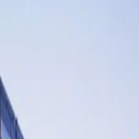
SASBÉRC U. 1, TÓPARK, 2051
Irodatér
a
weboldalról
HUF
67500
személy/hónap
Coworking asztalok
a
weboldalról
HUF
64900
személy/hónap