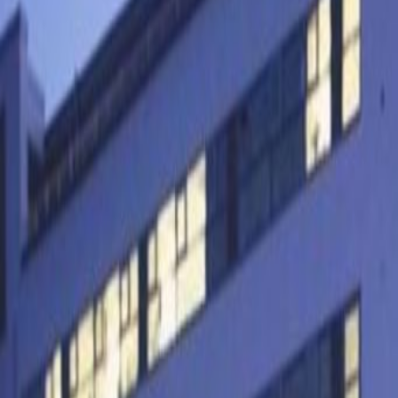
Város/városközpont
Fő közlekedési kapcsolatok
Tárgyalótermek
Helyszín
Position your business in a suburb 
Biatorbágy. Thrive in this well-si
and connect with the eclectic mix 
around Biatorbágy easily using the
is a five-minute walk away. Conne
nearby Törökbálint train station o
Whether you’re looking for a perm
a space to jump on a call, you’ll 
Count on our superfast WiFi to kee
down and focus. Make new connect