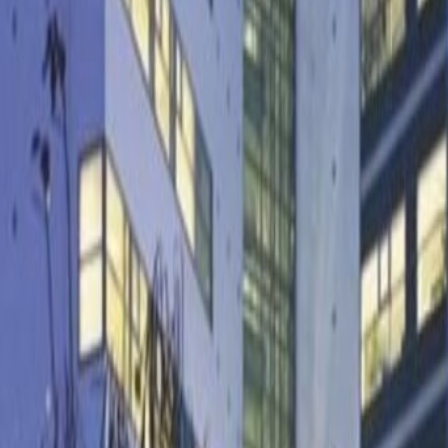
 a smaller group of colleagues in comfortable
 are always on hand and happy to help should
ay – all you have to do is ask. After work,
e town or travel into the city – Budapest is just a
l find plenty to do including retail spots and