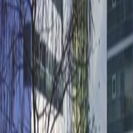
r Budapest Airport, just under 47km away.
anent place your business can call home or just
find what you need here.Count on our superfast
time to put your head down and focus. Make new
 external shared common areas, or brainstorm
s in comfortable meeting rooms. Our friendly
y to help should you need anything during the
. After work, you’re perfectly placed to enjoy the
apest is just a 20-minute drive away - where
etail spots and restaurants.
2040
0, 1117
 4-20, 1117