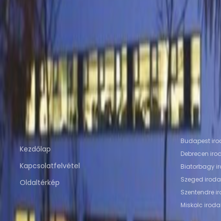
a weboldalról HUF225
p/mth
Közeli irodahelyiségek
Irodahelyiség Budaörs
Irodahelyiség Budapest
I
Pécs
Irodahelyiség Szeged
Irodahelyiség Debre
Közeli Coworking Space
Közösségi Iroda Budaörs
Közösségi Iroda Budap
Pécs
Közösségi Iroda Szeged
Közösségi Iroda D
Gyorshivatkozások
Népszerű i
Budapest iro
Kezdőlap
Debrecen iro
Kapcsolatfelvétel
Biatorbagy i
Szeged iroda
Oldaltérkép
Szentendre i
Miskolc iroda