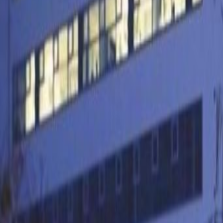
Irodák a
Irodatér
Gyakorlatias munkahelyek bármil
a weboldalról
HUF
67500
személy/
Coworking asztalok
a weboldalról
HUF
64900
személy/
Iroda leírása
Position your business in a suburb 
Biatorbágy. Thrive in this well-si
and connect with the eclectic mix 
around Biatorbágy easily using the
is a five-minute walk away. Conne