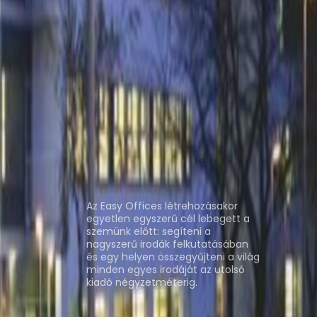
dahelyiség Miskolc
Irodahelyiség
apest
Közösségi Iroda Miskolc
Közösségi Iroda
Rólunk
Az Easy Offices létrehozásakor
egyetlen egyszerű cél lebegett a
szemünk előtt: segíteni a
nagyszerű irodák felkutatásában
és egy helyen összegyűjteni a világ
minden egyes irodáját az utolsó
kiadó négyzetméterig.
Helyszínek megtekintése