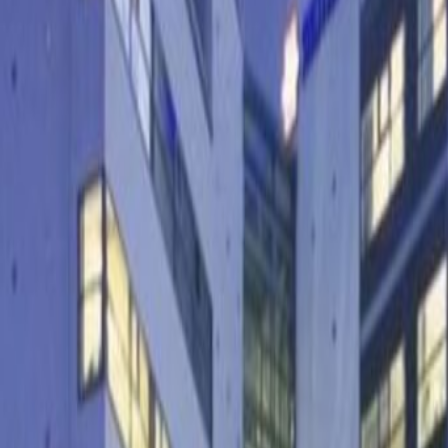
town of Budapest with flexible office space in
tuated location in the Budapest metropolitan area
of businesses in office buildings nearby. Travel
 local bus service - Biatorbágy Tópark bus stop
ct with people in the city and beyond using the
r Budapest Airport, just under 47km away.
anent place your business can call home or just
find what you need here.
p you going when it’s time to put your head
ions in both internal and external shared