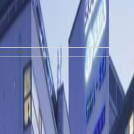
asd az összeset
égek SASBÉRC U. 1,
n