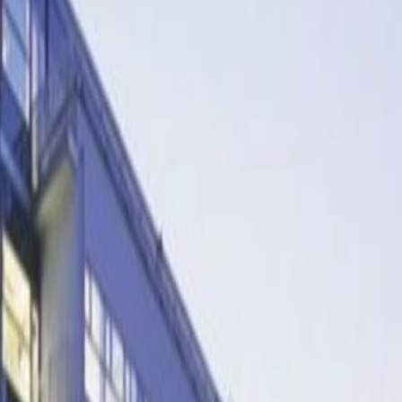
Gyors árajánlat
Időpont foglalása
megtekintéshez