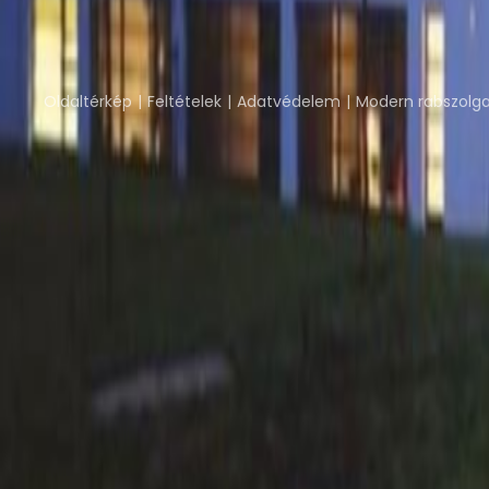
Része az
Instant Group
Instant Offices
Coworker
The Instant Group
Oldaltérkép
Feltételek
Adatvédelem
Modern rabszolga