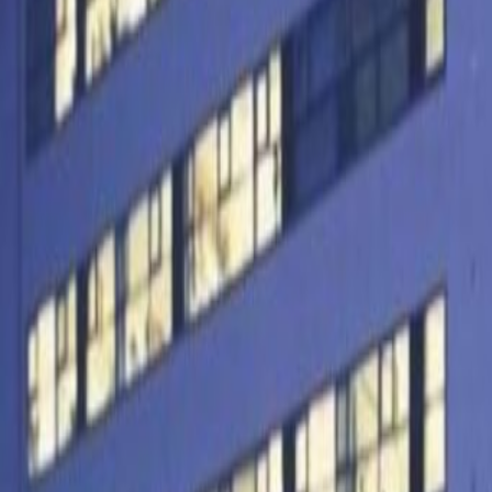
common areas, or brainstorm with
meeting rooms. Our friendly team
you need anything during the workd
you’re perfectly placed to enjoy th
20-minute drive away - where you’l
restaurants.