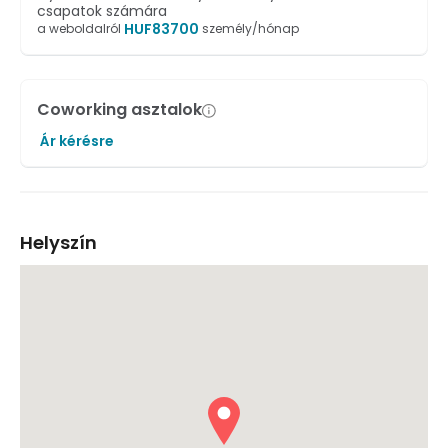
csapatok számára
HUF
83700
a weboldalról
személy/hónap
Coworking asztalok
Ár kérésre
Helyszín