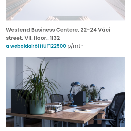
Westend Business Centere, 22-24 Váci
street, VII. floor., 1132
p/mth
a weboldalról HUF122500