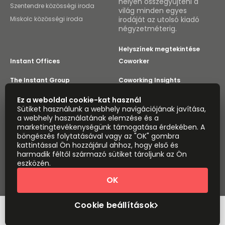
helyen összegyűjteni a
Szentendre közösségi iroda
világ minden egyes
Miskolc közösségi iroda
irodáját az utolsó kiadó
négyzetméterig.
Helyszínek megtekintése
Instant Offices
Coworker
The Instant Group
Coworking Insights
Coworkintel
Ez a weboldal cookie-kat használ
Davinci Meeting Rooms
Sütiket használunk a webhely navigációjának javítása,
a webhely használatának elemzése és a
Davinci Virtual
Incendium
marketingtevékenységünk támogatása érdekében. A
böngészés folytatásával vagy az "OK" gombra
Yta
kattintással Ön hozzájárul ahhoz, hogy első és
Része az
harmadik féltől származó sütiket tároljunk az Ön
Instant Group
eszközén.
Oldaltérkép
Feltételek
Adatvédelem
OK
Modern rabszolgaság nyilatkozat
Cookie beállítások
Információk
Copyright © 2026 Easy Offices. Minden jog fenntartva.
Cookie beállítások
Időpont foglalása
Gyors árajánlat
megtekintéshez