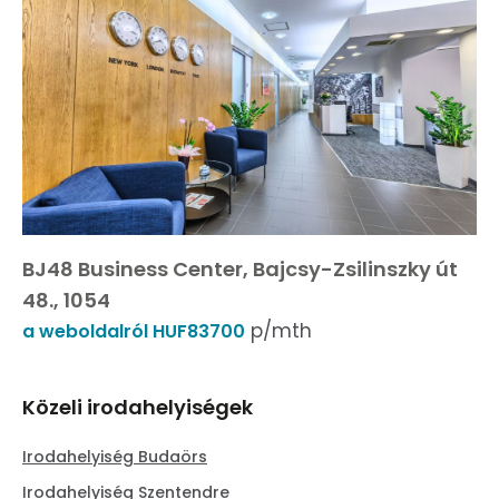
BJ48 Business Center, Bajcsy-Zsilinszky út
48., 1054
p/mth
a weboldalról HUF83700
Közeli irodahelyiségek
Irodahelyiség Budaörs
Irodahelyiség Szentendre