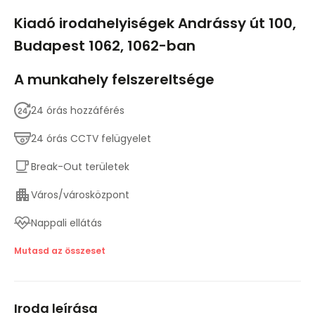
1/18
Kiadó irodahelyiségek Andrássy út 100,
Budapest 1062, 1062-ban
A munkahely felszereltsége
24 órás hozzáférés
24 órás CCTV felügyelet
Break-Out területek
Város/városközpont
Nappali ellátás
Lift
Mutasd az összeset
Fő közlekedési kapcsolatok
Iroda leírása
Tárgyalótermek