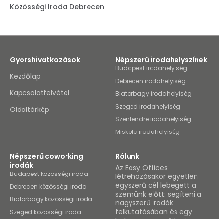
Közösségi Iroda Debrecen
Gyorshivatkozások
Népszerű irodahelyszínek
Budapest irodahelyiség
Kezdőlap
Debrecen irodahelyiség
Kapcsolatfelvétel
Biatorbagy irodahelyiség
Szeged irodahelyiség
Oldaltérkép
Szentendre irodahelyiség
Miskolc irodahelyiség
Népszerű coworking
Rólunk
irodák
Az Easy Offices
Budapest közösségi iroda
létrehozásakor egyetlen
egyszerű cél lebegett a
Debrecen közösségi iroda
szemünk előtt: segíteni a
Biatorbagy közösségi iroda
nagyszerű irodák
felkutatásában és egy
Szeged közösségi iroda