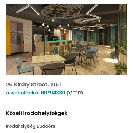
26 Király Street, 1061
p/mth
a weboldalról HUF94380
Közeli irodahelyiségek
Irodahelyiség Budaörs