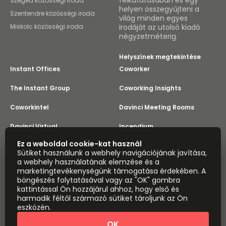
felkutatásában és egy
Szeged közösségi iroda
helyen összegyűjteni a
Szentendre közösségi iroda
világ minden egyes
Miskolc közösségi iroda
irodáját az utolsó kiadó
négyzetméterig.
Helyszínek megtekintése
Instant Offices
Coworker
The Instant Group
Coworking Insights
Coworkintel
Davinci Meeting Rooms
Davinci Virtual
Incendium
Ez a weboldal cookie-kat használ
Yta
Sütiket használunk a webhely navigációjának javítása,
Része az
a webhely használatának elemzése és a
Instant Group
marketingtevékenységünk támogatása érdekében. A
Oldaltérkép
Feltételek
Adatvédelem
böngészés folytatásával vagy az "OK" gombra
kattintással Ön hozzájárul ahhoz, hogy első és
Modern rabszolgaság nyilatkozat
Cookie beállítások
harmadik féltől származó sütiket tároljunk az Ön
Információk
eszközén.
Copyright © 2026 Easy Offices. Minden jog fenntartva.
OK