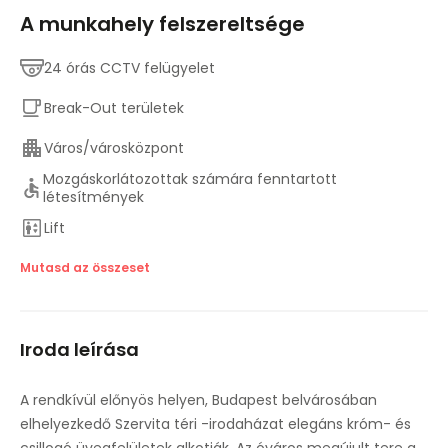
A munkahely felszereltsége
24 órás CCTV felügyelet
Break-Out területek
Város/városközpont
Mozgáskorlátozottak számára fenntartott
létesítmények
Lift
Fő közlekedési kapcsolatok
Mutasd az összeset
Tárgyalótermek
Iroda leírása
Helyszíni szendvics / kávézó
Parkolási lehetőség
A rendkívül előnyös helyen, Budapest belvárosában
elhelyezkedő Szervita téri -irodaházat elegáns króm- és
Emelt padló