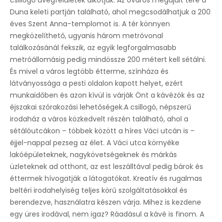
csillogó üvegfelületek alkotják. Az óváros megújult tere a
Szendvics kiszolgálás
Duna keleti partján található, ahol megcsodálhatjuk a 200
éves Szent Anna-templomot is. A tér könnyen
Biztonságos mélygarázs
megközelíthető, ugyanis három metróvonal
találkozásánál fekszik, az egyik legforgalmasabb
Zuhanyzók
metróállomásig pedig mindössze 200 métert kell sétálni.
Álmennyezetek
És mivel a város legtöbb étterme, színháza és
látványossága a pesti oldalon kapott helyet, ezért
Kerékpártároló
munkaidőben és azon kívül is várják Önt a kávézók és az
éjszakai szórakozási lehetőségek.A csillogó, népszerű
irodaház a város közkedvelt részén található, ahol a
sétálóutcákon – többek között a híres Váci utcán is –
éjjel-nappal pezseg az élet. A Váci utca környéke
lakóépületeknek, nagykövetségeknek és márkás
üzleteknek ad otthont, az est leszálltával pedig bárok és
éttermek hívogatják a látogatókat. Kreatív és rugalmas
beltéri irodahelyiség teljes körű szolgáltatásokkal és
berendezve, használatra készen várja. Mihez is kezdene
egy üres irodával, nem igaz? Ráadásul a kávé is finom. A