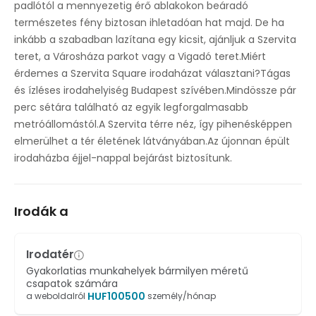
padlótól a mennyezetig érő ablakokon beáradó
természetes fény biztosan ihletadóan hat majd. De ha
inkább a szabadban lazítana egy kicsit, ajánljuk a Szervita
teret, a Városháza parkot vagy a Vigadó teret.Miért
érdemes a Szervita Square irodaházat választani?Tágas
és ízléses irodahelyiség Budapest szívében.Mindössze pár
perc sétára található az egyik legforgalmasabb
metróállomástól.A Szervita térre néz, így pihenésképpen
elmerülhet a tér életének látványában.Az újonnan épült
irodaházba éjjel-nappal bejárást biztosítunk.
Irodák a
Irodatér
Gyakorlatias munkahelyek bármilyen méretű
csapatok számára
HUF
100500
a weboldalról
személy/hónap