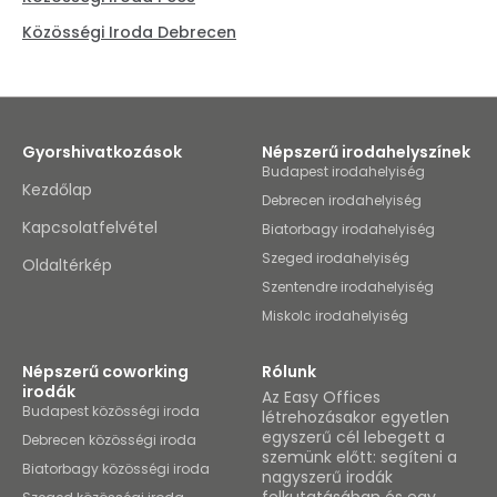
Közösségi Iroda Debrecen
Gyorshivatkozások
Népszerű irodahelyszínek
Budapest irodahelyiség
Kezdőlap
Debrecen irodahelyiség
Kapcsolatfelvétel
Biatorbagy irodahelyiség
Szeged irodahelyiség
Oldaltérkép
Szentendre irodahelyiség
Miskolc irodahelyiség
Népszerű coworking
Rólunk
irodák
Az Easy Offices
Budapest közösségi iroda
létrehozásakor egyetlen
egyszerű cél lebegett a
Debrecen közösségi iroda
szemünk előtt: segíteni a
Biatorbagy közösségi iroda
nagyszerű irodák