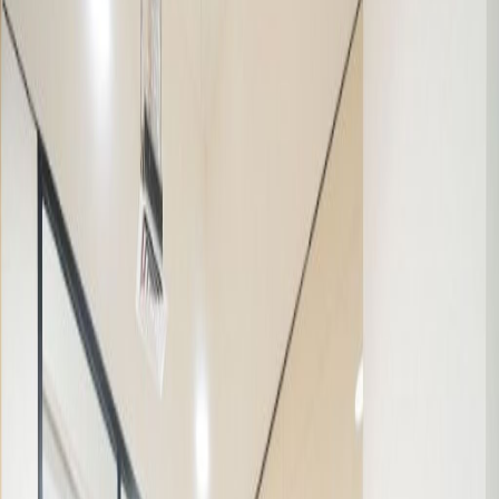
Tempat Penitipan Anak
Lift
Ruang Pertemuan
Parkir
Akses internet berkecepatan tinggi
Kontrol suhu
Tampilkan semua
Lokasi