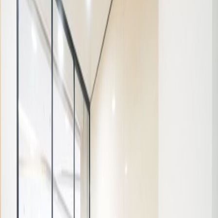
Kantor dari
Ruang kantor
Ruang praktis untuk tim segala ukuran
Harga berdasarkan permintaan
Meja kerja bersama