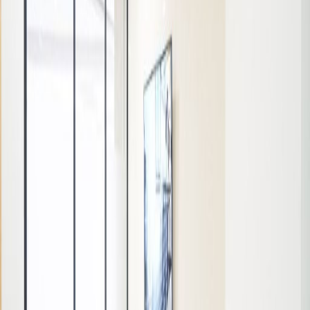
Harga berdasarkan permintaan
Deskripsi kantor
This centre is strategically located on the
Jalan bypass Ngurah Rai and is surrounded by
a multitude of different businesses from all
kinds of sectors. In the local vicinity there are
plenty of shops, eateries and banks as well as
a supermarket.
Kantor terkait
2nd Floor, Unit No. 1-4.2/A & 23-26.2/B Benoa,
Square Building Jl. Bypass Ngurah Rai No. 21 A
dari IDR2090000
p/bulan
Park 23 Bali Mall, 3rd Floor, Jl. Kediri, Tuban, Kuta,
80361
dari IDR2800000
p/bulan
Jl. Prof Moh Yamin No.7 Sumerta Keod,