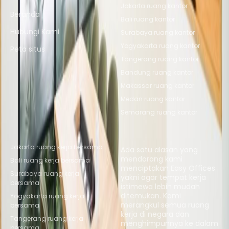
Jakarta ruang kantor
Beranda
Bali ruang kantor
Hubungi Kami
Surabaya ruang kantor
Yogyakarta ruang kantor
Peta situs
Tangerang ruang kantor
Bandung ruang kantor
Makassar ruang kantor
Medan ruang kantor
Semarang ruang kantor
Lokasi Coworking Populer
Tentang kami
Jakarta ruang kerja bersama
Ada satu alasan yang
mendorong kami
Bali ruang kerja bersama
menciptakan Easy Offices
Surabaya ruang kerja
yakni agar tempat kerja
bersama
istimewa lebih mudah
ditemukan. Kami
Yogyakarta ruang kerja
merangkul semua ruang
bersama
kerja di negara dan
Tangerang ruang kerja
menghimpunnya ke dalam
bersama