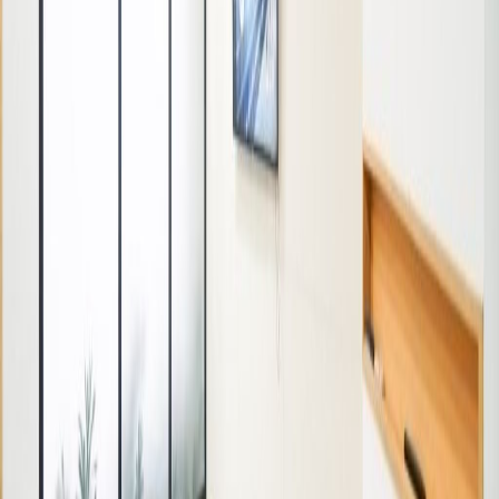
Denpasar Timur Renon Landmark, 80226
dari IDR2390000
p/bulan
23rd Floor, Pakuwon Centre, Jl. Embong Malang
No.1-5, Kedungdoro, 60261
dari IDR1450000
p/bulan
Ruang Kantor Terdekat
Ruang Kantor Surabaya
Ruang Kantor
Yogyakarta
Ruang Kantor Semarang
Ruang
Kantor Makassar
Ruang Kantor Balikpapan
Ruang Kerja Bersama Terdekat
Ruang Kerja Bersama Surabaya
Ruang Kerja
Bersama Yogyakarta
Ruang Kerja Bersama
Semarang
Ruang Kerja Bersama
Makassar
Ruang Kerja Bersama Balikpapan
Tautan cepat
Lokasi Kantor Populer