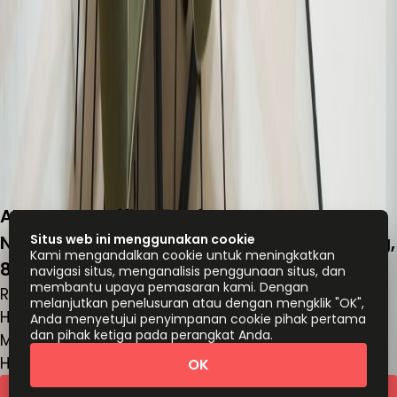
Alamanda Office 5th floor, Jalan Bypass
Ngurah Rai, 67 Kedonganan Kuta - Badung,
Situs web ini menggunakan cookie
Kami mengandalkan cookie untuk meningkatkan
80361
navigasi situs, menganalisis penggunaan situs, dan
membantu upaya pemasaran kami. Dengan
Ruang kantor
melanjutkan penelusuran atau dengan mengklik "OK",
Harga berdasarkan permintaan
Anda menyetujui penyimpanan cookie pihak pertama
dan pihak ketiga pada perangkat Anda.
Meja kerja bersama
Harga berdasarkan permintaan
OK
Kutipan cepat