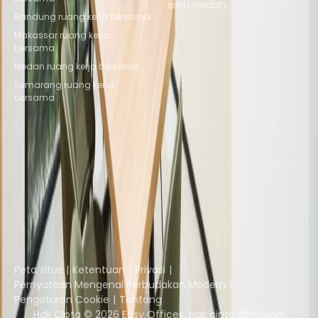
satu wadah.
Bandung ruang kerja bersama
Telusuri ruang
Makassar ruang kerja
bersama
Medan ruang kerja bersama
Semarang ruang kerja
bersama
Instant Offices
Coworker
The Instant Group
Coworking Insights
Coworkintel
Davinci Meeting Rooms
Davinci Virtual
Incendium
Yta
Bagian dari
Instant Group
Peta situs
Ketentuan
Privasi
Pernyataan Mengenai Perbudakan Modern
Pengaturan Cookie
Tentang
Hak Cipta © 2026 Easy Offices. Hak cipta dilindungi