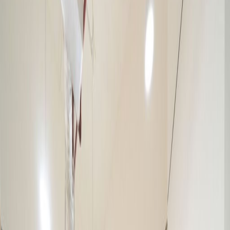
Ruang Kantor untuk
Disewakan di
Alamanda Office 5th
floor, Jalan Bypass
Ngurah Rai, 67
Kedonganan Kuta -
Badung, 80361
Fasilitas di ruang kerja ini
Pemantauan CCTV 24 jam