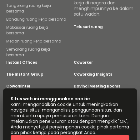
kerja di negara dan
Tangerang ruang kerja
menghimpunnya ke dalam
bersama
satu wadah.
Bandung ruang kerja bersama
Telusuri ruang
Makassar ruang kerja
bersama
Medan ruang kerja bersama
Semarang ruang kerja
bersama
Instant Offices
Coworker
The Instant Group
Coworking Insights
Coworkintel
Davinci Meeting Rooms
Davinci Virtual
Incendium
Situs web ini menggunakan cookie
Kami mengandalkan cookie untuk meningkatkan
navigasi situs, menganalisis penggunaan situs, dan
Yta
membantu upaya pemasaran kami. Dengan
Bagian dari
melanjutkan penelusuran atau dengan mengklik "OK",
Instant Group
Anda menyetujui penyimpanan cookie pihak pertama
Peta situs
Ketentuan
Privasi
dan pihak ketiga pada perangkat Anda.
Pernyataan Mengenai Perbudakan Modern