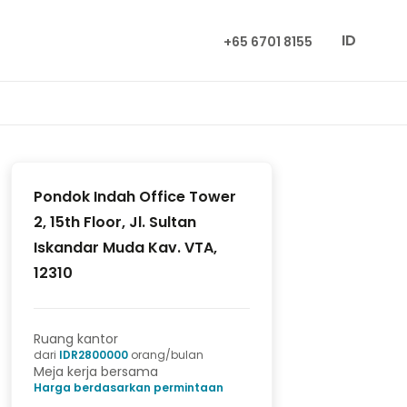
ID
+65 6701 8155
Pondok Indah Office Tower
2, 15th Floor, Jl. Sultan
Iskandar Muda Kav. VTA,
12310
Ruang kantor
dari
IDR
2800000
orang/bulan
Meja kerja bersama
Harga berdasarkan permintaan