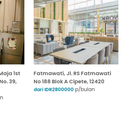
Maja 1st
Fatmawati, Jl. RS Fatmawati
No. 39,
No 188 Blok A Cipete, 12420
p/bulan
dari IDR2800000
an