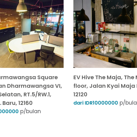
armawangsa Square
EV Hive The Maja, The 
lan Dharmawangsa VI,
floor, Jalan Kyai Maja 
elatan, RT.5/RW.1,
12120
. Baru, 12160
p/bul
dari IDR10000000
p/bulan
7000000