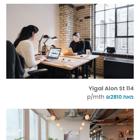
Yigal Alon St 114
p/mth
מאת ₪2810