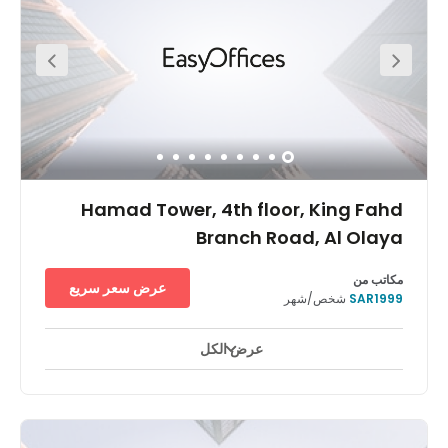
Hamad Tower, 4th floor, King Fahd
Branch Road, Al Olaya
مكاتب من
عرض سعر سريع
SAR1999
شخص/شهر
عرض الكل
مراقبة بالفيديو على مدار ٢٤ ساعة
ساحات للاستراحة
+ 9 أكثر
ضع شركتك في المكانة التي تمكّنها من المنافسة، في مركز أعمال
ريجس بالرياض. ستحلّق نحو النجاح في مركز الأعمال المتخصص الكائن
في الطابق الرابع في برج حمَد المذهل البالغ طوله 200 متر. مع توفير
المركز لمكاتب للإيجار والمناطق المشتركة وقاعات الاجتماعات التي