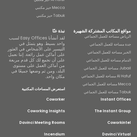
Mecca حيز مكتبي
Tabuk حيز مكتبي
ع المكاتب المشتركة الشهيرة
نبذة عنّا
اض مساحة للعمل الجماعي
لقد أنشأنا Easy Offices لسبب
واحد بسيط. وهو يتمثل في
مساحة للعمل الجماعي
التيسير على الأشخاص في العثور
ر مساحة للعمل الجماعي
على أماكن عمل رائعة. إننا نعمل
على أن نجمع لك كل قدم مربعة
ام مساحة للعمل الجماعي
من أماكن العمل على مستوى
لعمل الجماعي
البلد، ومن ثم وضعها جميعًا في
ة للعمل الجماعي
مكان واحد.
للعمل الجماعي
استعرض المساحات المكتبية
عمل الجماعي
Coworker
Instant Off
Coworking Insights
The Instant Gr
Davinci Meeting Rooms
Coworkin
Incendium
Davinci Vir