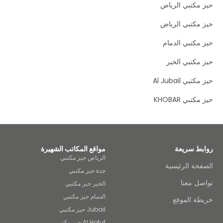
مكتبي الرياض
الملك عبد الله المالي على مسافة قريبة من المرافق المحلية وعلى بعد
أقل من 30 دقيقة بالسيارة من مطار الملك خالد الدولي. سواء كنت
مكتبي الرياض
تبحث عن مكان ثابت لتأسيس علامتك التجارية أو مساحة عمل مؤقتة
للتفكير والإبداع، فإن مركز الملك عبد الله المالي. لديه كل ما تحتاجه.
مكتبي الدمام
نرحب بالعملاء الحاليين والجدد والمحتملين في مساحة العمل الحديثة
الموجودة في الرياض. قم بتوصيل أجهزتك، واعمل بلا انقطاع في مكاتبنا
مكتبي الخبر
المضاءة جيدًا، ليمكنك عقد جلسات عصف ذهني في مساحة عمل
مشتركة مرنة أو مناقشة بعض الأمور السرية في الغرف المجهزة
تبي Al Jubail
بالكامل. تمكن من تعزيز الكفاءة والإنتاجية عند الاتصال بشبكة WiFi من
فئة الأعمال لدينا، حيث يتعامل فريقنا الداخلي المخصص مع أي
استفسارات قد تكون لديك فيما يخص الدعم الفني. احرص على انتهاز
كتبي KHOBAR
فرصة تناول قهوة البارسيتا المنقوعة لمساعدتك على قضاء يوم عمل
مزدحم، أو استكشف المناظر الطبيعية الخلابة والتراث الثقافي الغني
والمأكولات الشهية بالمطاعم المحلية بمدينة الرياض.
بط سريعة
مواقع المكاتب الشهيرة
الرياض حيز مكتبي
حة الرئيسية
جدة حيز مكتبي
ل معنا
الخبر حيز مكتبي
الدمام حيز مكتبي
طة الموقع
Jubail حيز مكتبي
Al Hofuf حيز مكتبي