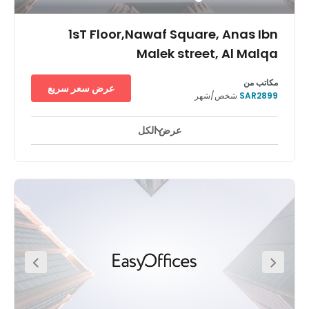
1sT Floor,Nawaf Square, Anas Ibn
Malek street, Al Malqa
مكاتب من
عرض سعر سريع
SAR2899
شخص/شهر
عرض الكل
مراقبة بالفيديو على مدار ٢٤ ساعة
ساحات للاستراحة
+ 11 أكثر
يقع مركز أعمال ريجس الرياض الملقا في منطقة أصبحت تحظى بشعبية
متزايدة بين الشركات في المملكة العربية السعودية، وهو مركز أعمال
أنيق يبعُد أقل من 20 دقيقة عن مطار الملك خالد الدولي. ولمَّا كان مركز
أعمال ريجس الرياض الملقا يتميز بمرافق رائعة وإمكانية الاستخدام على
مدار الساعة ومواقف آمنة للسيارات في الموقع والتحكم في درجة
الحرارة للشعور بالانتعاش، فإنه يرحب بالشركات ورجال الأعمال الذين
يبحثون عن منطقة أكثر هدوءًا في الرياض ليعملوا فيها بعيدًا عن
المشتتات في وسط المدينة. بدءًا من المكاتب الخاصة وصولاً إلى قاعات
الاجتماعات ومناطق العمل المشتركة، نضمن لك ترحيبًا وديًا لدى وصولك
إلى مكان العمل المرن هذا. تقع هذه المكاتب ذات التصميم العصري في
الطابق الأول في ساحة نواف، على طريق أنس بن مالك الحيوي وعلى
مسافة قصيرة من تقاطع طريق الملك سلمان وطريق الملك فهد، مما
يُسهِّل الوصول إليه بالسيارة. تشمل الأماكن المثيرة للاهتمام في