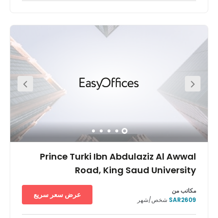
يقع مركز نمر النخيل على طريق الإمام سعود، بين طريق الملك فهد
وشارع التخصصي، في قلب الحي التجاري بمدينة الرياض بالقرب من
مركز تسوُّق الرياض جاليري والرائدة المدينة الرقمية، ويُمثِّل مركز
النخيل إضافة جديدة تتمتع بالترحيب في سوق العقارات في الرياض.
Prince Turki Ibn Abdulaziz Al Awwal
Road, King Saud University
مكاتب من
عرض سعر سريع
SAR2609
شخص/شهر