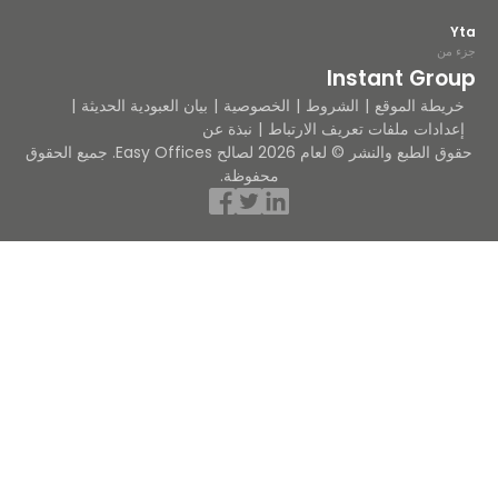
من
Instant Gro
يطة الموقع
الشروط
الخصوصية
بيان العبودية الحديثة
دادات ملفات تعريف الارتباط
نبذة عن
حقوق الطبع والنشر © لعام 2026 لصالح Easy Offices. جميع الحقوق
محفوظة.