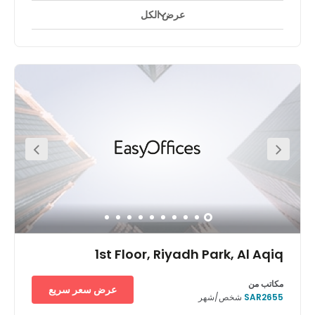
عرض الكل
استخدام على مدار ٢٤ ساعة
مركز المدينة/البلدة
+ 8 أكثر
Nestled at Altakhasosy road. The space located in the
best location in Riyadh where you can have fancy
restaurants and coffee shops, retails, and business
centers. Clients can enjoy the view of the city and KAFD
from any office and amazing terrace with a kitchen will
be great for events. Parking is never an issue as we have
2 parking lots also the surrounding area in clouds many
of public parking. Transports likewise go through the
territory much of the time. Several hotels surround this
location, perfect for guests who come to visit from out of
town.
1st Floor, Riyadh Park, Al Aqiq
مكاتب من
عرض سعر سريع
SAR2655
شخص/شهر