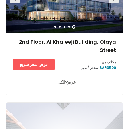
accessibility.
2nd Floor, Al Khaleeji Building, Olaya
Street
مكاتب من
عرض سعر سريع
SAR3500
شخص/شهر
عرض الكل
استخدام على مدار ٢٤ ساعة
ساحات للاستراحة
مصعد
+ 5 أكثر
These offices are easily accessible & located in the heart
of the business district of Olaya, Riyadh. The centre is
surrounded by other business centers, top companies,
banks, and shops. Close by there is a number of hotels
and restaurants at which you can accommodate your
visiting clients. Outside of work, you can explore and
enjoy the nearby shopping malls which house many
quality retailers as well as cultural attractions. This