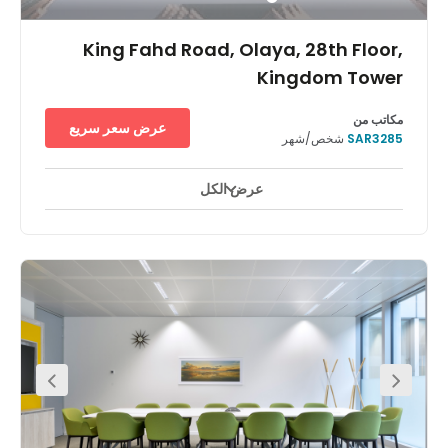
King Fahd Road, Olaya, 28th Floor,
Kingdom Tower
مكاتب من
عرض سعر سريع
SAR3285
شخص/شهر
عرض الكل
مراقبة بالفيديو على مدار ٢٤ ساعة
ساحات للاستراحة
+ 10 أكثر
اعثر على مصدر إلهام جديد لك ولفريقك في أحد أطول المباني في
العالم. إذ يتميز مركز المملكة بالرياض بتجويف على هيئة قوس مقلوب
وجسر علوي، وقد تم اختياره عالميًا بوصفه "ناطحة سحاب العام" عند
اكتماله في 2002. استمتع بالإطلالات المذهلة من أماكن عمل حديثة
ومشرقة في الطابق الثامن والعشرين من هذا المبنى الساحر والشهير،
واعقد اجتماعات مثمرة في قاعات المؤتمرات الكبيرة. تواصل مع الزملاء
أثناء تناول الغداء في المقاهي أو المطاعم القريبة منك أو استمتع
بممارسة رياضة الجولف في أحد ملاعب الجولف القريبة.