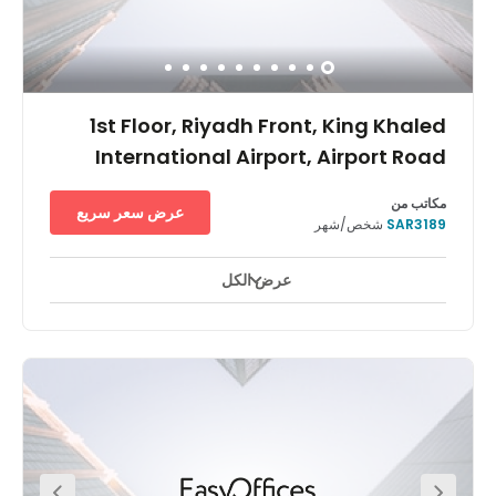
1st Floor, Riyadh Front, King Khaled
International Airport, Airport Road
مكاتب من
عرض سعر سريع
SAR3189
شخص/شهر
عرض الكل
ساحات للاستراحة
مرافق ذوي الاحتياجات الخاصة
+ 7 أكثر
Find your productivity just 15 minutes’ drive from Riyadh
Airport when you work from this fully-serviced office
space at Riyadh Business Front. Enjoy a convenient
location for meeting guests and colleagues downtown
one day, and stepping onto a plane the next.Find your
place in a thriving entrepreneurial community and get
together with potential collaborators in relaxed breakout
areas. When it’s time to step away from the desk, explore
the Riyadh Front open-air mall, or head into the city.