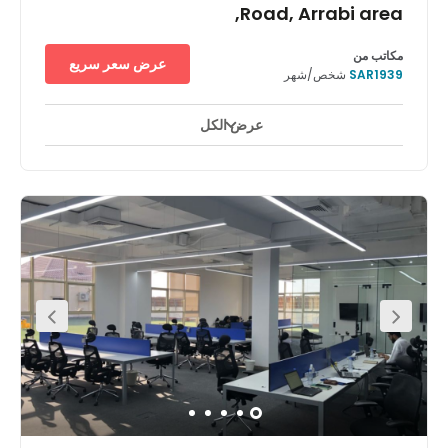
بالإضافة إلى مطابخ مجهزة بالكامل لتحافظ على نشاطك أثناء العمل.
Road, Arrabi area,
توجه إلى وسط الرياض بعد العمل،وذلك على بُعد 16 دقيقة فقط بالسيارة
لتستمتع بالمطاعم ومناطق الجذب الكبرى.
مكاتب من
عرض سعر سريع
SAR1939
شخص/شهر
عرض الكل
مراقبة بالفيديو على مدار ٢٤ ساعة
موقع المطار
+ 17 أكثر
يوفر مركز ريجس الرياض، اسبرنج بلازا، من موقعه المركزي الرائع في
العاصمة السعودية، مكاتب عمل مرنة ومتميزة. ومن خلال موقعه
المرموق على أحد الطرق المحورية الرئيسية في المدينة، وهو طريق
الملك عبد العزيز، يوفر مركز ريجس الرياض، اسبرنج بلازا أماكن عمل
مرنة متميزة في هذه المدينة العصرية. وإلى جانب كون الرياض عاصمة
المملكة العربية السعودية، فهي كذلك المركز المالي الرئيسي للبلاد، لذا
تحظى بالانضمام إلى مجتمع احترافي ينعم بالازدهار والجذب على الصعيد
الدولي. ويعد مركز الأعمال نفسه واحدًا من العديد من المجمعات التجارية
رفيعة المستوى في المدينة، كما يضم مجموعة من المكاتب الخاصة
المجهزة جيدًا وقاعات الاجتماعات الأنيقة والأماكن المشتركة الواسعة.
وإضافة إلى وفرة الإضاءة الطبيعية، فكل مكتب يشتمل على شبكة Wi-
Fi عالية السرعة ودعم إداري على وجه نموذجي، وبالتالي فإن إنتاجيتك
مضمونة. ويعتبر حي الربيع أحد الأحياء المجاورة التي تحظى بمكانة
مرموقة، وبالتالي ستجد مؤسسات أكاديمية ومقرات شركات ومجموعة
كبيرة من شبكات النقل ومناطق الجذب على مقربة من المركز. ويقع هذا
المركز التجاري عند مدخل طريق الأمير سعود بن محمد بن مقرن، وهو ما