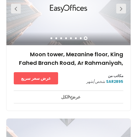
cultured community also enjoys a convention and
exhibition centre where you can host conferences and
networking events.
Moon tower, Mezanine floor, King
Fahed Branch Road, Ar Rahmaniyah,
PO Box: 231772
مكاتب من
عرض سعر سريع
SAR2895
شخص/شهر
عرض الكل
مراقبة بالفيديو على مدار ٢٤ ساعة
ساحات للاستراحة
+ 7 أكثر
يقع على طريق الملك فهد، بالقرب من مراكز التسوق ومنطقة الأعمال
المركزية في الرياض، برج القمر يقدم إضافة جديدة إلى أُفق الرياض. مع
27 طابق وأحد أفضل المواقف في المدينة، ويجذب هذا الموقع الكثير من
الشركات المحلية والمتعددة الجنسيات.