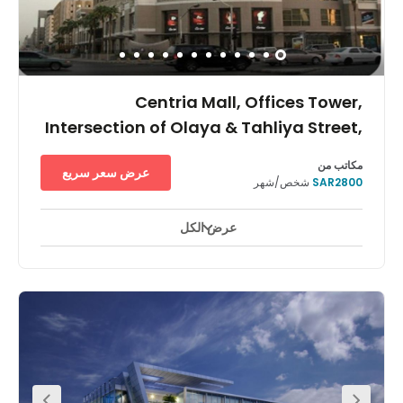
Centria Mall, Offices Tower,
Intersection of Olaya & Tahliya Street,
Centria Mall
مكاتب من
عرض سعر سريع
SAR2800
شخص/شهر
عرض الكل
مراقبة بالفيديو على مدار ٢٤ ساعة
ساحات للاستراحة
+ 15 أكثر
The building is located on the intersection of Olaya &
Tahliya Street and it has a luxury shopping mall with a
variety of high ranked restaurants that can be accessed
from the office side. In addition, there are lots of hotels in
walking distance so that your visiting clients can have
easy access to the centre. The re are many leisure
facilities close by, including many fitness centres. The
space is also near many banks, supermarkets and other
conveniences. This is a sought-after space owing to its