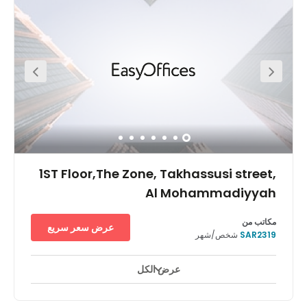
the financial district – an area fast becoming the city’s
key business hub.Choose from 2,772 sq m of flexible,
open-plan office space, complete with communal and
coworking areas for networking. Head to one of the
smaller offices when you need to focus, or impress clients
and visitors in a designated meeting room, decked out
with all the tech you need to get the job done.
1ST Floor,The Zone, Takhassusi street,
Al Mohammadiyyah
مكاتب من
عرض سعر سريع
SAR2319
شخص/شهر
عرض الكل
مراقبة بالفيديو على مدار ٢٤ ساعة
ساحات للاستراحة
+ 11 أكثر
يتمتع المجمع بتصميم متقن ويقع بالقرب من أكبر الشركات التقنية في
المملكة العربية السعودية، ولذا تحظى برفقاء متميزين. مركز ريجس