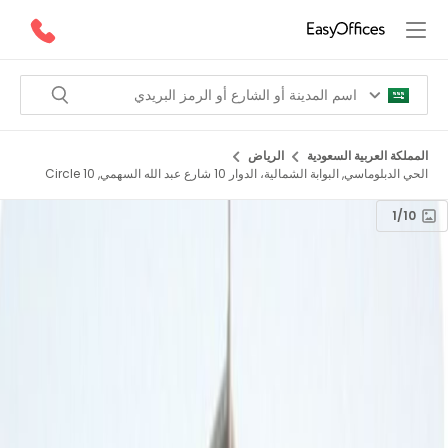
المملكة العربية السعودية
الرياض
الحي الدبلوماسي, البوابة الشمالية، الدوار 10 شارع عبد الله السهمي, Circle 10
1/10