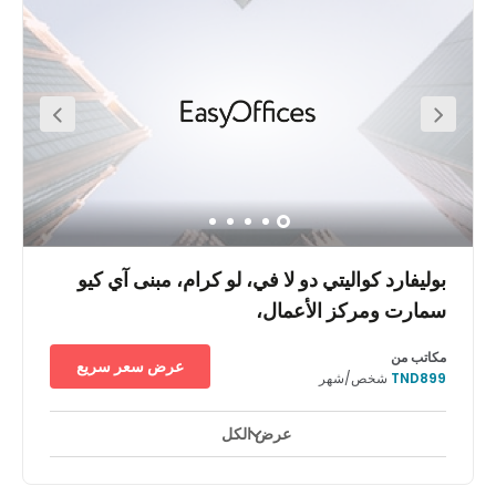
دقيقة فقط عن المواقع التاريخية بقرطاج وسيدي بوسعيد. تشمل
الشركات المجاورة الجهات الفاعلة الرئيسية في مجال الاتصالات
والالكترونيات. تقع المنطقة في القلب الاقتصادي للبلاد التونسية وهي
موطن لأكثر من ثلث الشركات في البلاد، بما في ذلك المقرات
الاجتماعية لحوالي 65 في المائة من الشركات المالية. وتشمل المنتجات
كلا من المنسوجات، والسجاد، وزيت الزيتون والنبيذ، كما توفر السياحة
جزءا هاما من دخل المنطقة. اقتصاديا وتجاريا، ترتبط تونس ارتباطا وثيقا
بأوروبا، مع اقتصاد ظهر في ظل سيطرة دولة صارمة ولكنه تحرر جزئيا
الآن.
بوليفارد كواليتي دو لا في، لو كرام، مبنى آي كيو
سمارت ومركز الأعمال،
مكاتب من
عرض سعر سريع
TND899
شخص/شهر
عرض الكل