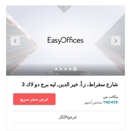
شارع سقراط، ز.أ. خير الدين, ليه برج دو لاك 3
مكاتب من
عرض سعر سريع
TND459
شخص/شهر
عرض الكل