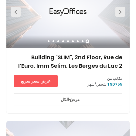
Building "SLIM", 2nd Floor, Rue de
l’Euro, Imm Selim, Les Berges du Lac 2
مكاتب من
عرض سعر سريع
TND755
شخص/شهر
عرض الكل
مراقبة بالفيديو على مدار ٢٤ ساعة
ساحات للاستراحة
+ 12 أكثر
Ideally situated in a busy neighbourhood, our Berges Du
Lac 2 business centre is surrounded by companies of all
sizes including the Tunis Stock Exchange and some of
the world's largest software and automotive brands. The
area also boasts a uniquely international feel, with ten