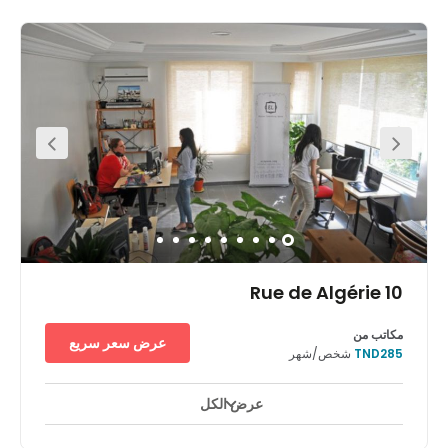
10 Rue de Algérie
مكاتب من
عرض سعر سريع
TND285
شخص/شهر
عرض الكل
الرعاية النهارية
بالقرب من وسائل المواصلات الرئيسية
+ 3 أكثر
This homely co-working centre is located in the heart of