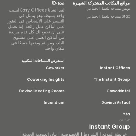
ع المكاتب المشتركة الشهيرة
نبذة عنّا
 مساحة للعمل الجماعي
لقد أنشأنا Easy Offices لسبب
واحد بسيط. وهو يتمثل في
لجماعي
التيسير على الأشخاص في العثور
على أماكن عمل رائعة. إننا نعمل
على أن نجمع لك كل قدم مربعة
من أماكن العمل على مستوى
البلد، ومن ثم وضعها جميعًا في
مكان واحد.
استعرض المساحات المكتبية
Coworker
Instant Off
Coworking Insights
The Instant Gr
Davinci Meeting Rooms
Coworkin
Incendium
Davinci Vir
من
Instant Gro
يطة الموقع
الشروط
الخصوصية
بيان العبودية الحديثة