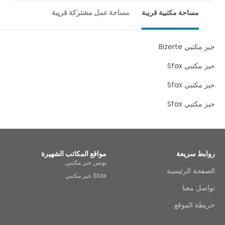
Tunis, near the Barcelone metro, train and bus stations
مساحة مكتبية قريبة
مساحة عمل مشتركة قريبة
making it an idyllic location for conducting business
and maintaining networks throughout the city. Alongside
the useful transport links this centre is within walking
distance from useful services such as a supermarket,
تبي Bizerte
with ATM machines on the front of the building. In
addition, this centre is strategically positioned within 5
كتبي Sfax
miles of the Tunis-Carthage International Airport (TUN),
making it a good location for employees who are
كتبي Sfax
required to travel substantially or meet clients overseas. .
كتبي Sfax
بط سريعة
مواقع المكاتب الشهيرة
تونس حيز مكتبي
حة الرئيسية
Sfax حيز مكتبي
ل معنا
طة الموقع