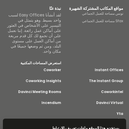
مواقع المكاتب المشتركة الشهيرة
نبذة عنّا
تونس مساحة للعمل الجماعي
لقد أنشأنا Easy Offices لسبب
واحد بسيط. وهو يتمثل في
Sfax مساحة للعمل الجماعي
التيسير على الأشخاص في العثور
على أماكن عمل رائعة. إننا نعمل
على أن نجمع لك كل قدم مربعة
من أماكن العمل على مستوى
البلد، ومن ثم وضعها جميعًا في
مكان واحد.
استعرض المساحات المكتبية
Coworker
Instant Offices
Coworking Insights
The Instant Group
Davinci Meeting Rooms
Coworkintel
Incendium
Davinci Virtual
Yta
جزء من
Instant Group
يستخدم هذا الموقع ملفات تعريف الارتباط