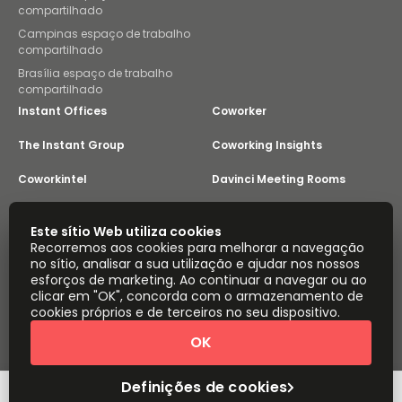
compartilhado
Campinas espaço de trabalho
compartilhado
Brasília espaço de trabalho
compartilhado
Instant Offices
Coworker
The Instant Group
Coworking Insights
Coworkintel
Davinci Meeting Rooms
Davinci Virtual
Incendium
Este sítio Web utiliza cookies
Recorremos aos cookies para melhorar a navegação
Yta
no sítio, analisar a sua utilização e ajudar nos nossos
Parte do
esforços de marketing. Ao continuar a navegar ou ao
Instant Group
clicar em "OK", concorda com o armazenamento de
Mapa do sítio
Termos
Privacidade
cookies próprios e de terceiros no seu dispositivo.
Declaração sobre a escravatura moderna
OK
Definições de cookies
Sobre
Copyright © 2026 Easy Offices. Todos os direitos
reservados.
Definições de cookies