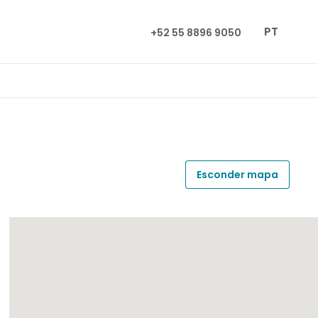
PT
+52 55 8896 9050
Esconder mapa