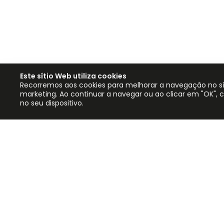
Este sítio Web utiliza cookies
Recorremos aos cookies para melhorar a navegação no sítio
marketing. Ao continuar a navegar ou ao clicar em "OK",
no seu dispositivo.