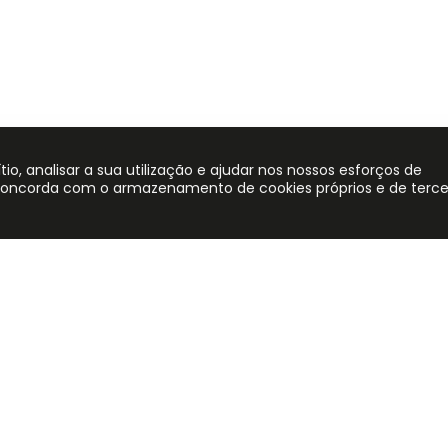
, analisar a sua utilização e ajudar nos nossos esforços de
 concorda com o armazenamento de cookies próprios e de terce