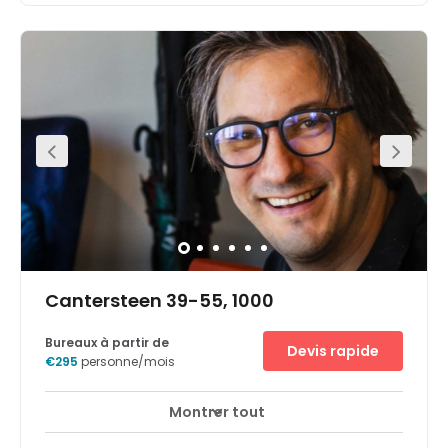
business centre couldn’t be easier. Serviced by bus
routes 27, 48, 95, N04, N05, N06, N08, N09, N10, N11 and N12.
Only a five-minute walk to Gare Centrale (Central
Station) for rail and metro services and 20 minutes to
Brussels Airport. This is the perfect work space solution for
companies value accessibility and functionality,
especially for businesses anticipating international
clients. The immediate area is filled with public interest
hot spots can explore and enjoy outside of work.
Cantersteen 39-55, 1000
Bureaux à partir de
Devis rapide
€295
personne/mois
Montrer tout
Accès 24 heures sur 24
Espaces de détente
+ 16 plus