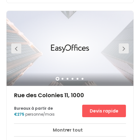
Perfectly located in the centre of Brussels, on top of the
Central Station, this space is nestled in this iconic art
deco building. Enjoy a rooftop terrace offering an
amazing view of Brussels’s Skyline. It is surrounded by
restaurants and bars, cultural hotspots (Grand Place,
Bozar, Royal Library, the Royal Palaces) and is just next to
the government district Right in front of the Brussels
Central Station (30 secs walk). Clients will find it close by
the Museum of Beaux-Arts and the Galerie Ravenstein.
Also, restaurants, fitness, bike store, supermarkets, hotels,
pharmacy. Public parking nearby like BePark – Parking
Gare Centrale, interparking Square Albertine and
interparking Grand Place.
Rue des Colonies 11, 1000
Bureaux à partir de
Devis rapide
€275
personne/mois
Montrer tout
Surveillance CCTV 24 heures sur 24
Parking
+ 15 plus