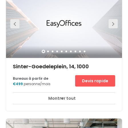
d'un vaste parking et facile d'accès - vous pouvez même
accéder à la station de métro Rogier depuis l'intérieur du
bâtiment. Laissez-vous inspirer par les touches de
design dans les espaces de travail modernes et
lumineux et rencontrez des entrepreneurs dans les
espaces de coworking conviviaux. Manhattan regorge
de commodités, telles que salles de sport, bars et
restaurants et, dès que vous sortez, les lieux de
divertissement et de culture ne manquent pas.
Sinter-Goedeleplein, 14, 1000
Bureaux à partir de
Devis rapide
€499
personne/mois
Montrer tout
Expand your business at City Centre’s prestigious office
building in thriving Brussels. Boasting a robust economy,
the region contributes to one fifth of Belgium’s GDP. With
approximately 50,000 businesses in Brussels, the city’s
infrastructure is very favourable for starting up a new
business. Pick your preferred way to commute with Gare