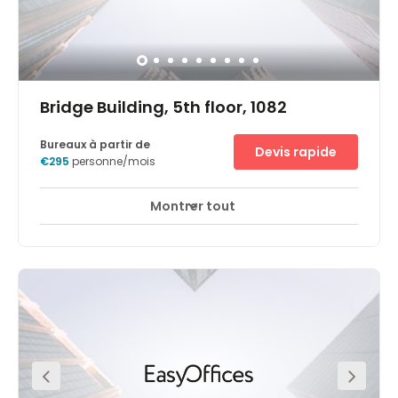
Bridge Building, 5th floor, 1082
Bureaux à partir de
Devis rapide
€295
personne/mois
Montrer tout
Espaces de détente
Salon d'affaires
+ 14 plus
Le centre d'affaires Regus de Bruxelles West Basilix a
deux atouts majeurs: accessibilité et connectivité. Avec
près de 65.000 véhicules empruntant chaque jour
l'avenue Charles-Quint, le site offre aux entreprises une
visibilité exceptionnelle. Le centre occupe le sixième étage
d'un immeuble moderne situé en périphérie de Bruxelles,
ville accueillant nombre d'institutions européennes et
d'organisations, de services financiers et de grands
groupes. La capitale européenne constitue un vrai portail
vers l'Europe grâce à un excellent réseau de transport