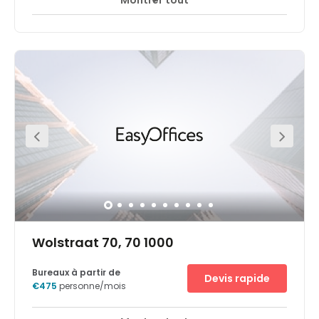
Montrer tout
Accès 24 heures sur 24
Espaces de détente
+ 16 plus
Located right in the centre of Brussels, on the elegant Rue
des Colonies. The building has a majestic aura, just like
the offices in the building that overlook the Cathedral of
Saint Michael and Saint Gudula. The offices and
workplaces are located on the ground, second and the
third floor and are dedicated to the Bajau.
Wolstraat 70, 70 1000
Bureaux à partir de
Devis rapide
€475
personne/mois