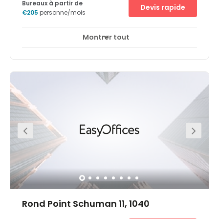
adaptés à l'open space ou aux bureaux fermés. Son
Bureaux à partir de
Devis rapide
éclairage peut également être réglé selon l'intensité de la
€205
personne/mois
lumière extérieure.
Montrer tout
Rond Point Schuman 11, 1040