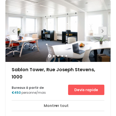
A sea of restaurants, bars, coffee shops and hotels
surround the centre. You can also take a short walk to the
beautiful Botanical garden to enjoy an idyllic escape
from city life during your lunch break or after work.
Commuting is made easy due to the central location of
this office space. Multiple subway and tram lines are
available from Rogier Station a short five-minute walk
from the office. For those arriving by car, parking services
are also available a ten-minute walk away.
Sablon Tower, Rue Joseph Stevens,
1000
Bureaux à partir de
Devis rapide
€450
personne/mois
Montrer tout
Accès 24 heures sur 24
Espaces de détente
+ 12 plus
From planes to trains commute to and from this