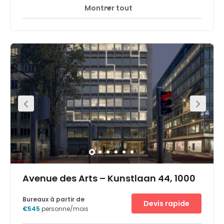
Montrer tout
Accès 24 heures sur 24
Espaces de détente
+ 15 plus
The neighbourhood Is lively and thriving with plenty of
large corporations in the area with whom can network.
Within walking distance will also find main European
institutions and government agencies. In this
neighbourhood will also find shopping facilities, trendy
eateries offering great cuisine and bars. Brussels central
station is only a short 7-minute walk away, making the
centre easily accessible using public transport links. The
location is also right beside the N20 ring road, giving
access to the heart of the central business district. With
secure car parking spaces offered on site can drive to
work without any hassle.
Avenue des Arts – Kunstlaan 44, 1000
Bureaux à partir de
Devis rapide
€545
personne/mois