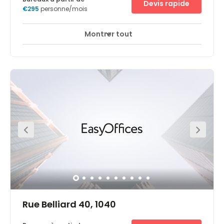
Devis rapide
€295
personne/mois
Montrer tout
Accès 24 heures sur 24
Espaces de détente
+ 10 plus
Prominently situated in the heart of the Belgian capital,
where Europe’s art and cultural treasures create an
exciting mix with the present. At this location, there is
always something for you to do. At the nerve centre of the
European Union, with numerous sightseeing attractions
and renowned international companies nearby. At the
centre of the prestigious Leopold Quarter. Modern, high-
quality offices in the perfect location for your business,
especially those that value accessibility, practicality and
convenience.
Rue Belliard 40, 1040