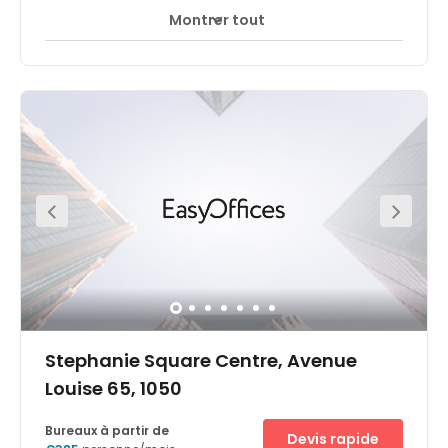
Montrer tout
Accès 24 heures sur 24
Espaces de détente
+ 6 plus
The first workspace in mainland Europe is located in the
iconic Arts 44 building in the Leopold District, near the
inner ring road of Brussels and the Parc Royal. The light,
airy space has views over the city. Perfectly located in the
center of Brussels, on top of the Central Station, the space
will be nestled in this iconic art deco building. Parking is
also available onsite making morning commute an
easy one. Bus services are available a short three-minute
walk away from the office. Within walking distance, will
find a range of restaurants, hotels, and other useful
amenities.
Stephanie Square Centre, Avenue
Louise 65, 1050
Bureaux à partir de
Devis rapide