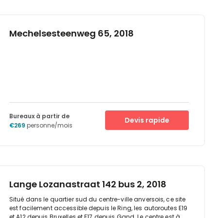
offrent un cadre convivial pour vos pauses.-
Stationnement pratique pour vous et vos clients- Accès 24
h sur 24 pour travailler à votre rythme- Un emplacement
stratégique, au cœur du quartier d'affaires international
Mechelsesteenweg 65, 2018
d'Anvers- À quelques minutes des superbes espaces verts
du parc d'Anvers- Salon d'affaires pour travailler en
déplacement- Salles de vidéoconférence pour vos
réunions
Bureaux à partir de
Devis rapide
€269
personne/mois
Lange Lozanastraat 142 bus 2, 2018
Situé dans le quartier sud du centre-ville anversois, ce site
est facilement accessible depuis le Ring, les autoroutes E19
et A12 depuis Bruxelles et E17 depuis Gand. Le centre est à