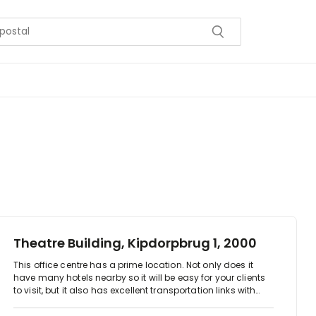
Theatre Building, Kipdorpbrug 1, 2000
This office centre has a prime location. Not only does it
have many hotels nearby so it will be easy for your clients
to visit, but it also has excellent transportation links with
multiple tram stations, a bus station and the central train
station nearby. Moreover, there is a wide variety of local