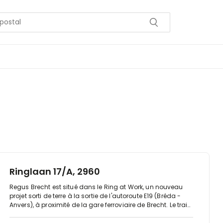
Ringlaan 17/A, 2960
Regus Brecht est situé dans le Ring at Work, un nouveau
projet sorti de terre à la sortie de l'autoroute E19 (Bréda -
Anvers), à proximité de la gare ferroviaire de Brecht. Le train
Benelux IC, qui dessert également la gare de Brecht, est un
train à grande vitesse qui relie Amsterdam, Anvers et