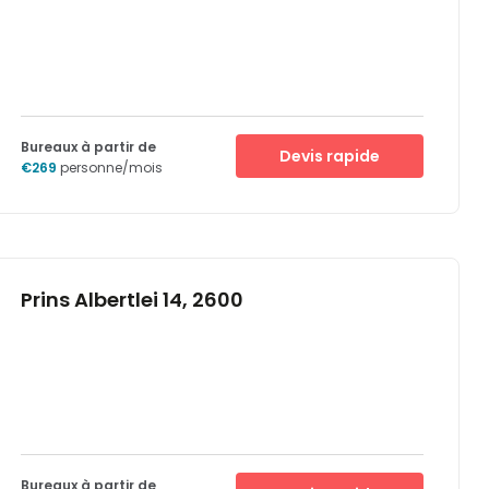
a fantastic working environment, offering people the option
to combine work and leisure with ease.
Bureaux à partir de
Devis rapide
€269
personne/mois
Prins Albertlei 14, 2600
Bureaux à partir de