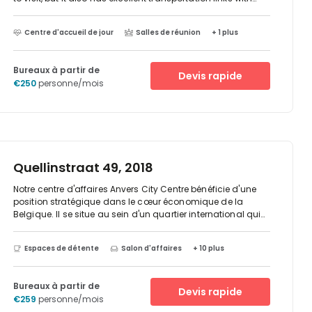
multiple tram stations, a bus station and the central train
station nearby. Moreover, there is a wide variety of local
Centre d'accueil de jour
Salles de réunion
+ 1 plus
restaurants and cafés where you can enjoy your lunch or
take clients on meetings outside of the office. Or if you want
to spend your break shopping, the street Meir is only a short
Bureaux à partir de
walk away and has many shops to offer.
Devis rapide
€250
personne/mois
Quellinstraat 49, 2018
Notre centre d'affaires Anvers City Centre bénéficie d'une
position stratégique dans le cœur économique de la
Belgique. Il se situe au sein d'un quartier international qui
accueille de nombreuses multinationales spécialisées
dans des secteurs très variés comme le commerce du
Espaces de détente
Salon d'affaires
+ 10 plus
diamant ou l'industrie pétrochimique. II vous offre un
accès rapide à l'un des plus grands ports maritimes
d'Europe et dispose de bonnes liaisons ferroviaires vers
Bureaux à partir de
Bruxelles, Amsterdam, et Paris depuis la gare centrale
Devis rapide
€259
personne/mois
d'Anvers qui est toute proche.Les commerces et services