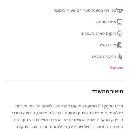
טלויזיה במעגל סגור 24 שעות ביממה
אזורי מנוחה
מיקום פארק העסקים
מרכז העיר
מתקנים לנכים
קווי תחבורה עיקריים
הצג הכל
חדרי ישיבות
תיאור המשרד
אזור ישיבה בחוץ / מרפסת
חניה
מרכז Oxygen ממוקם במיקום אטרקטיבי לעסקי היי-טק וחברות
בינלאומיות מובילות. הבניין ממוקם בהרצליה פיתוח, הידועה כמרכז
רצפות מוגבהות
היי-טק מתקדם. שטח המשרדים של המרכז נמצא ברובע חוף הים,
חניה תת קרקעית מאובטחת
המונה גם מספר רב של שגרירים, דיפלומטים זרים ואנשי עסקים.