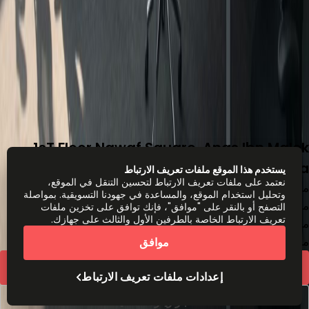
1sT Floor,Nawaf Square, Anas Ibn Malek
street, Al Malqa
يستخدم هذا الموقع ملفات تعريف الارتباط
نعتمد على ملفات تعريف الارتباط لتحسين التنقل في الموقع،
مساحة المكتب
وتحليل استخدام الموقع، والمساعدة في جهودنا التسويقية. بمواصلة
من
2899
SAR
شخص/شهر
التصفح أو بالنقر على "موافق"، فإنك توافق على تخزين ملفات
تعريف الارتباط الخاصة بالطرفين الأول والثالث على جهازك.
مكاتب العمل المشترك
من
2485
SAR
شخص/شهر
موافق
عرض سعر سريع
إعدادات ملفات تعريف الارتباط
احجز زيارة للمعاينة