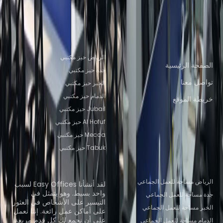
للعمل الجماعي الخبر
مساحة للعمل الجماعي
KHOBAR
مساحة للعمل الجماعي Mecca
روابط سريعة
مواقع المكاتب الشهيرة
الرياض حيز مكتبي
الصفحة الرئيسية
جدة حيز مكتبي
تواصل معنا
الخبر حيز مكتبي
الدمام حيز مكتبي
خريطة الموقع
Jubail حيز مكتبي
Al Hofuf حيز مكتبي
Mecca حيز مكتبي
Tabuk حيز مكتبي
مواقع المكاتب المشتركة الشهيرة
نبذة عنّا
الرياض مساحة للعمل الجماعي
لقد أنشأنا Easy Offices لسبب
واحد بسيط. وهو يتمثل في
جدة مساحة للعمل الجماعي
التيسير على الأشخاص في العثور
الخبر مساحة للعمل الجماعي
على أماكن عمل رائعة. إننا نعمل
على أن نجمع لك كل قدم مربعة
الدمام مساحة للعمل الجماعي