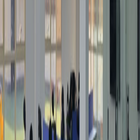
الرياض ليعملوا فيها بعيدًا عن المشتتات في وسط المدينة.
بدءًا من المكاتب الخاصة وصولاً إلى قاعات الاجتماعات
ومناطق العمل المشتركة، نضمن لك ترحيبًا وديًا لدى
وصولك إلى مكان العمل المرن هذا. تقع هذه المكاتب ذات
التصميم العصري في الطابق الأول في ساحة نواف، على
طريق أنس بن مالك الحيوي وعلى مسافة قصيرة من
تقاطع طريق الملك سلمان وطريق الملك فهد، مما يُسهِّل
الوصول إليه بالسيارة. تشمل الأماكن المثيرة للاهتمام في
المنطقة المجاورة عددًا من المطاعم والمقاهي الشهيرة
(يعد مقهى Shakey's milkshake ومطعم هيرفي (Herfy
Restaurant) من الخيارات المشهورة هناك)، متنزه الملقا
العام الجميل ونادي الشباب لكرة القدم. لا يبعد المركز
سوى مسافة عشرين دقيقة بالسيارة من مركز المدينة
والمدينة الرقمية لمراكز التكنولوجيا، ولقد بدأت الشركات
الذكية تستفيد من الملقا.
المكاتب المرتبطة
3141 Anas Ibn Malik Road, Building B Floor 2