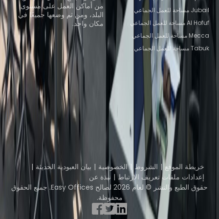
من أماكن العمل على مستوى
Jubail مساحة للعمل الجماعي
البلد، ومن ثم وضعها جميعًا في
Al Hofuf مساحة للعمل الجماعي
مكان واحد.
Mecca مساحة للعمل الجماعي
استعرض المساحات المكتبية
Tabuk مساحة للعمل الجماعي
Coworker
Instant Offices
Coworking Insights
The Instant Group
Davinci Meeting Rooms
Coworkintel
Incendium
Davinci Virtual
Yta
جزء من
Instant Group
خريطة الموقع
الشروط
الخصوصية
بيان العبودية الحديثة
إعدادات ملفات تعريف الارتباط
نبذة عن
حقوق الطبع والنشر © لعام 2026 لصالح Easy Offices. جميع الحقوق
محفوظة.