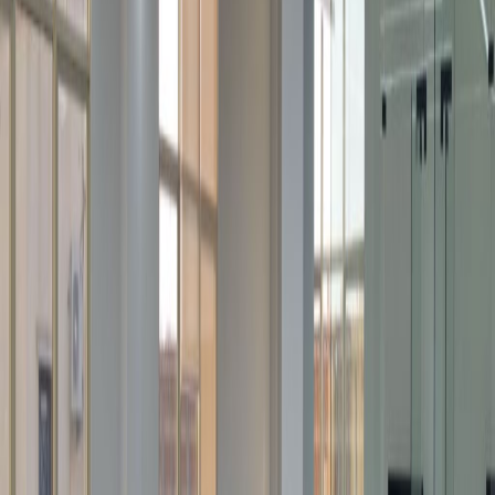
مكاتب من
مساحة المكتب
مساحة مكتبية عملية للفرق بجميع أحجامها
من
2899
SAR
شخص/شهر
مكاتب العمل المشترك
من
2485
SAR
شخص/شهر
وصف المكتب
يقع مركز أعمال ريجس الرياض الملقا في منطقة أصبحت
تحظى بشعبية متزايدة بين الشركات في المملكة العربية
السعودية، وهو مركز أعمال أنيق يبعُد أقل من 20 دقيقة
عن مطار الملك خالد الدولي. ولمَّا كان مركز أعمال ريجس
الرياض الملقا يتميز بمرافق رائعة وإمكانية الاستخدام على
مدار الساعة ومواقف آمنة للسيارات في الموقع والتحكم
في درجة الحرارة للشعور بالانتعاش، فإنه يرحب بالشركات
ورجال الأعمال الذين يبحثون عن منطقة أكثر هدوءًا في