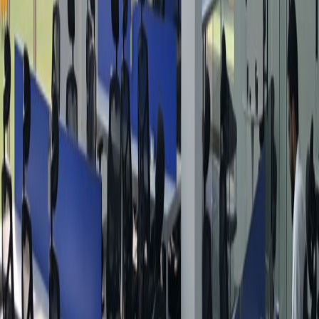
من SAR3500
ص/مث
Tamkeen Tower, 6th floor, King Fahed Road,Al
Yasmin 2573
من SAR2055
ص/مث
Spring Plaza, 2nd floor, King Abdulaziz Road,
Arrabi area,
من SAR1939
ص/مث
1st Floor, Riyadh Park, Al Aqiq
من SAR2655
ص/مث
مساحة مكتبية قريبة
حيز مكتبي Riyadh KSA
حيز مكتبي الدمام
حيز مكتبي Al
Jubail
حيز مكتبي الخبر
حيز مكتبي KHOBAR
حيز مكتبي
Mecca
مساحة عمل مشتركة قريبة
مساحة للعمل الجماعي Riyadh KSA
مساحة للعمل
الجماعي الدمام
مساحة للعمل الجماعي Al Jubail
مساحة