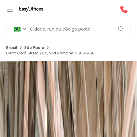
Brasil
São Paulo
Cerro Corá Street, 2175, Vila Romana, 05061 450
1/5