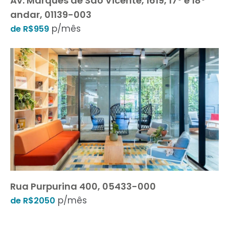
Av. Marquês de São Vicente, 1619, 17º e 18º
andar, 01139-003
p/mês
de R$959
Rua Purpurina 400, 05433-000
p/mês
de R$2050