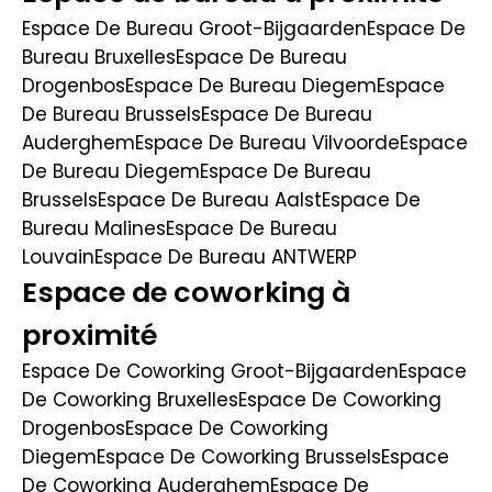
Espace De Bureau Groot-Bijgaarden
Espace De
Bureau Bruxelles
Espace De Bureau
Drogenbos
Espace De Bureau Diegem
Espace
De Bureau Brussels
Espace De Bureau
Auderghem
Espace De Bureau Vilvoorde
Espace
De Bureau Diegem
Espace De Bureau
Brussels
Espace De Bureau Aalst
Espace De
Bureau Malines
Espace De Bureau
Louvain
Espace De Bureau ANTWERP
Espace de coworking à
proximité
Espace De Coworking Groot-Bijgaarden
Espace
De Coworking Bruxelles
Espace De Coworking
Drogenbos
Espace De Coworking
Diegem
Espace De Coworking Brussels
Espace
De Coworking Auderghem
Espace De