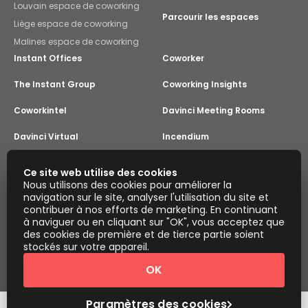
Louvain espace de coworking
Parcourir les espaces
Liège espace de coworking
Malines espace de coworking
Instant Offices
Coworker
The Instant Group
Coworking Insights
Coworkintel
Davinci Meeting Rooms
Davinci Virtual
Incendium
Yta
Ce site web utilise des cookies
Part de
Nous utilisons des cookies pour améliorer la
Instant Group
navigation sur le site, analyser l'utilisation du site et
Plan du site
Conditions
Confidentialité
contribuer à nos efforts de marketing. En continuant
à naviguer ou en cliquant sur "OK", vous acceptez que
Déclaration sur l'esclavage moderne
des cookies de première et de tierce partie soient
Paramètres des cookies
À propos
stockés sur votre appareil.
Copyright © 2026 Easy Offices. Tous droits réservés.
OK
Paramètres des cookies