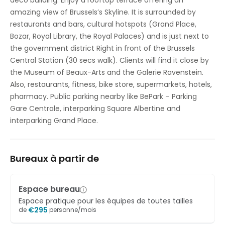
deco building. Enjoy a rooftop terrace offering an
Restaurant sur place pour le déjeuner
amazing view of Brussels’s Skyline. It is surrounded by
restaurants and bars, cultural hotspots (Grand Place,
Sièges extérieurs / Terrasse
Bozar, Royal Library, the Royal Palaces) and is just next to
the government district Right in front of the Brussels
Parking
Central Station (30 secs walk). Clients will find it close by
Accès internet haut débit
the Museum of Beaux-Arts and the Galerie Ravenstein.
Also, restaurants, fitness, bike store, supermarkets, hotels,
Douches
pharmacy. Public parking nearby like BePark – Parking
Gare Centrale, interparking Square Albertine and
Contrôle de la température
interparking Grand Place.
Studio de vidéoconférence
Stockage de vélos
Bureaux à partir de
Espace bureau
Espace pratique pour les équipes de toutes tailles
€
295
de
personne/mois