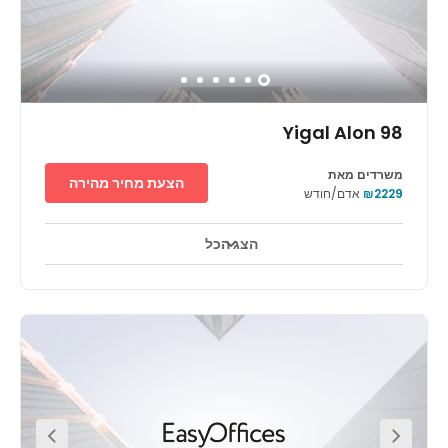
distance. A number of restaurants and coffee shops are
located within walking distance. היצירה 26 is located just
three minutes away on foot, the perfect place to grab a
bite to eat with the team after work.
Yigal Alon 98
משרדים מאת
הצעת מחיר מהירה
₪2229
אדם/חודש
הצג הכל
טלויזיה במעגל סגור 24 שעות ביממה
אזורי מנוחה
+ 10 יותר
נוף פנורמי עוצר נשימה מתגלה מהקומה ה-42 במגדל אלקטרה. הבניין,
הממוקם באזור עסקי ראשי. במעלה המדרגות, נשפך אור טבעי דרך
חלונות ענקיים המהווים תפאורה לאזור הקבלה הגדול ולאזורי העבודה.
תל אביב היא הבירה המסחרית של ישראל. הענפים המסחריים שלה
כוללים אנרגיה, היי-טק, מדעי החיים, אוכל ותיירות. האיזור מהווה בית