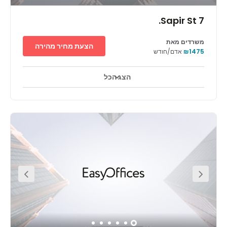
7 Sapir St.
משרדים מאת
הצעת מחיר מהירה
₪1475
אדם/חודש
הצג הכל
אזורי מנוחה
טרקלין עסקים
מרכז העיר
+ 5 יותר
Tap into Herzliya’s enterprising culture and work
alongside cyber companies in professional office space
in the business district. 7 Sapir Street is easy to reach, just
off the highway and close to bus stops.Pick your ideal
spot to base your business in modern workspaces
across the first and second floors. Catch up with
colleagues and clients outside on the landscaped,
seated terrace, then when work is done for the day, relax
in nearby restaurants and beach bars.