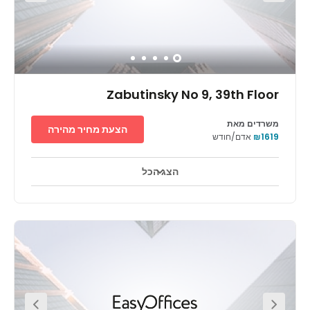
לתאגידים רב-לאומיים, הכוללים חברות מובילות בטכנולוגיית מידע
ופירמות לאומיות ובינלאומיות שמתמחות בשירותים פיננסים, משפטים
ובראיית חשבון. המרכז קרוב למרכז רפואי גדול ולאוניברסיטת תל אביב.
המגדל נגיש ביותר וניתן להגיע אליו באמצעות תחבורה ציבורית ומנתיבי
איילון. המגדל ממוקם במרחק של כ-30 דקות משדה התעופה.
Zabutinsky No 9, 39th Floor
משרדים מאת
הצעת מחיר מהירה
₪1619
אדם/חודש
הצג הכל