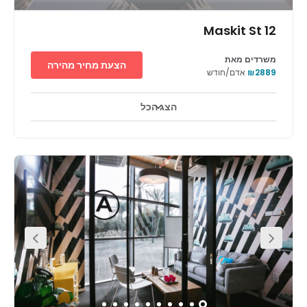
Maskit St 12
משרדים מאת
הצעת מחיר מהירה
₪2889
אדם/חודש
הצג הכל
טלויזיה במעגל סגור 24 שעות ביממה
אזורי מנוחה
+ 10 יותר
מרכז Oxygen ממוקם במיקום אטרקטיבי לעסקי היי-טק וחברות
בינלאומיות מובילות. הבניין ממוקם בהרצליה פיתוח, הידועה כמרכז
היי-טק מתקדם. שטח המשרדים של המרכז נמצא ברובע חוף הים,
המונה גם מספר רב של שגרירים, דיפלומטים זרים ואנשי עסקים. המרכז
נמצא במרחק נסיעה של חצי שעה בלבד משדה התעופה בן גוריון.