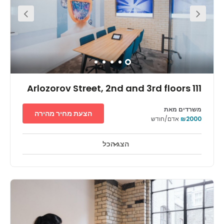
111 Arlozorov Street, 2nd and 3rd floors
משרדים מאת
הצעת מחיר מהירה
₪2000
אדם/חודש
הצג הכל
אזורי מנוחה
מרכז העיר
מעון יום לילדים
+ 5 יותר
Found in a highly sought-after area of Tel Aviv, this
business centre finds itself in a prime spot which puts
you and your business right in the spotlight of the