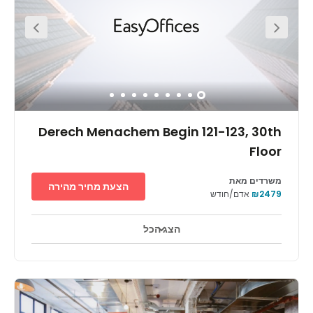
amenities to meet your every need. All your daily
essentials are available on the doorstep of this centre
with the local supermarket being located just a one-
minute walk away. An array of cafes and restaurants are
also available within a mile radius of the centre. For those
arriving by public transport, the nearest train station, Tel
Aviv-Hashalom, is situated just two-miles away. Nahalat
Yitshak / Yigal Allon bus and coach station is located
moments from the centre, making your commute to work
a breeze. Ayalon Highway is also located just two-miles
from the centre, making the centre highly accessible for
those travelling by car.
Derech Menachem Begin 121-123, 30th
Floor
משרדים מאת
הצעת מחיר מהירה
₪2479
אדם/חודש
הצג הכל
טלויזיה במעגל סגור 24 שעות ביממה
אזורי מנוחה
+ 16 יותר
משרדים במיקום מצוין - מגדל איקוני ברובע האופנתי והמסוגנן ביותר של