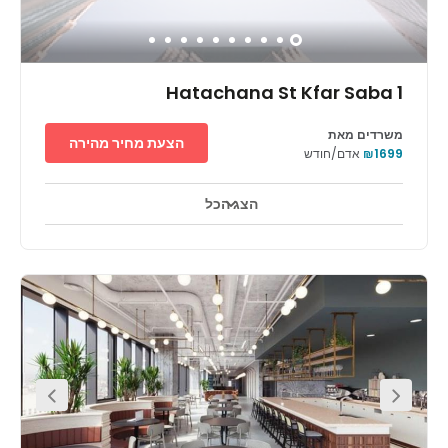
1 Hatachana St Kfar Saba
משרדים מאת
הצעת מחיר מהירה
₪1699
אדם/חודש
הצג הכל
אזורי מנוחה
מרכז העיר
קווי תחבורה עיקריים
+ 1 יותר
אנחנו מזמינים אתכם לפתח את העסק במרחב המשרדי הגמיש שנמצא
במרכז העסקים המרשים ברחוב התחנה 1 בכפר סבא. קל במיוחד להגיע
לעבודה וחזרה, בזכות המיקום המושלם של המרכז, ליד צומת רעננה
ובקרבה לתחנת הרכבת רעננה דרום. הנופים שנשקפים ממרחבי עבודה
עם חלונות מקיר לקיר וחדרי הישיבות, שמוארים באור טבעי, בוודאי יעניקו
לך השראה. לאחר מכן, בסיום יום העבודה, תוכל להירגע במגוון פאבים,
מסעדות ומוסדות תרבות שנמצאים בקרבת מקום.