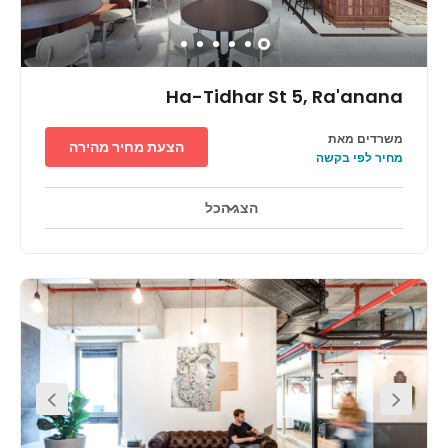
Ha-Tidhar St 5, Ra'anana
משרדים מאת
הצעת מחיר מהירה
מחיר לפי בקשה
הצג הכל
טלויזיה במעגל סגור 24 שעות ביממה
אזורי מנוחה
+ 6 יותר
Conveniently located at the heart of the Raanana
Business Park Centre in a space surrounded by thriving
business and like-minded individuals. At the complex,
tenants have access to a bustling commercial centre
several restaurants with menus inspired by different
cuisines. On-site parking is available for your
convenience.The nearest gas station is located just