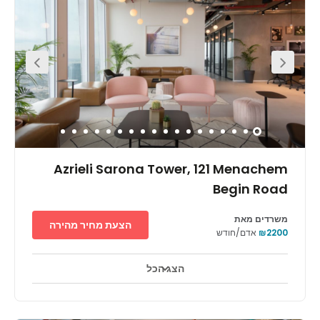
Located in the heart of Tel Aviv-Yafo, this centre finds
itself in a great area of the city. In the local
neighbourhood you will find a range of amenities
including supermarkets, restaurants offering local
cuisine, cafes and plenty of culture. Public car parking
can be found just around the corner, if you wish to drive
to work, or you can commute using one of many public
transport options in the area. Buses pass along the main
road regularly and the nearest train station, Hashalom, is
only a 13-minute walk away from the centre. TLV fashion
mall is within walking distance and provides plenty of
shopping options.
Azrieli Sarona Tower, 121 Menachem
Begin Road
משרדים מאת
הצעת מחיר מהירה
₪2200
אדם/חודש