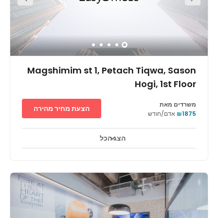
קשרים חדשים, במרחק הליכה בלבד.
Magshimim st 1, Petach Tiqwa, Sason
Hogi, 1st Floor
משרדים מאת
הצעת מחיר מהירה
₪1875
אדם/חודש
הצג הכל