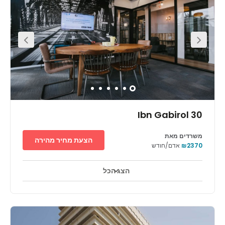
This well designed centre is strategically placed for
getting around easily. The nearest train station,
HaShalom, is located just a short three-minute walk
away from the offices- and regularly serviced buses also
run through the area often. You can surely benefit from
the area's abundance of local eateries that can also be
found within walking distance. There are also many local
attractions you can observe outside of work, and many
venues in which to entertain clients of hold team building
events.
30 Ibn Gabirol
משרדים מאת
הצעת מחיר מהירה
₪2370
אדם/חודש
הצג הכל
אזורי מנוחה
מרכז העיר
מעון יום לילדים
+ 6 יותר