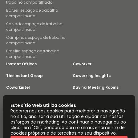
trabalho compartilhado
Barueri espaço de trabalho
compartilhado
Salvador espaço de trabalho
compartilhado
Campinas espaço de trabalho
compartilhado
Brasília espaço de trabalho
compartilhado
Instant Offices
Coworker
The Instant Group
Coworking Insights
Coworkintel
Davinci Meeting Rooms
Davinci Virtual
Incendium
Este sítio Web utiliza cookies
Recorremos aos cookies para melhorar a navegação
Yta
no sítio, analisar a sua utilização e ajudar nos nossos
Parte do
esforços de marketing. Ao continuar a navegar ou ao
Instant Group
clicar em "OK", concorda com o armazenamento de
Mapa do sítio
Termos
Privacidade
cookies próprios e de terceiros no seu dispositivo.
Declaração sobre a escravatura moderna