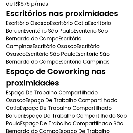
de R$675
p/mês
Escritórios nas proximidades
Escritório Osasco
Escritório Cotia
Escritório
Barueri
Escritório São Paulo
Escritório São
Bernardo do Campo
Escritório
Campinas
Escritório Osasco
Escritório
Osasco
Escritório São Paulo
Escritório São
Bernardo do Campo
Escritório Campinas
Espaço de Coworking nas
proximidades
Espaço De Trabalho Compartilhado
Osasco
Espaço De Trabalho Compartilhado
Cotia
Espaço De Trabalho Compartilhado
Barueri
Espaço De Trabalho Compartilhado São
Paulo
Espaço De Trabalho Compartilhado São
Bernardo do Campo
Espaço De Trabalho