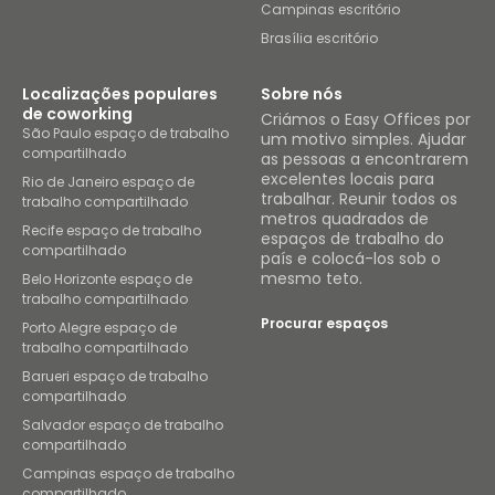
Campinas escritório
Brasília escritório
Localizações populares
Sobre nós
de coworking
Criámos o Easy Offices por
São Paulo espaço de trabalho
um motivo simples. Ajudar
compartilhado
as pessoas a encontrarem
excelentes locais para
Rio de Janeiro espaço de
trabalhar. Reunir todos os
trabalho compartilhado
metros quadrados de
Recife espaço de trabalho
espaços de trabalho do
compartilhado
país e colocá-los sob o
mesmo teto.
Belo Horizonte espaço de
trabalho compartilhado
Procurar espaços
Porto Alegre espaço de
trabalho compartilhado
Barueri espaço de trabalho
compartilhado
Salvador espaço de trabalho
compartilhado
Campinas espaço de trabalho
compartilhado