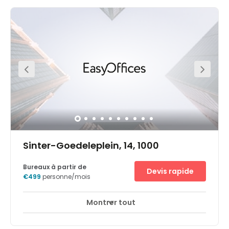
between the centre of Brussels and Brussels Airport,
commuting to your workspace is easy, with plenty of
public transport links right on your doorstep. Designed to
encourage collaboration and blue sky thinking, this
flexible workspace provides you with all the space and
privacy you need to succeed. When the working day is
done, hop in a taxi and unwind in one of the nearby bars,
restaurants and open green spaces.
Sinter-Goedeleplein, 14, 1000
Bureaux à partir de
Devis rapide
€499
personne/mois
Montrer tout
Expand your business at City Centre’s prestigious office
building in thriving Brussels. Boasting a robust economy,
the region contributes to one fifth of Belgium’s GDP. With