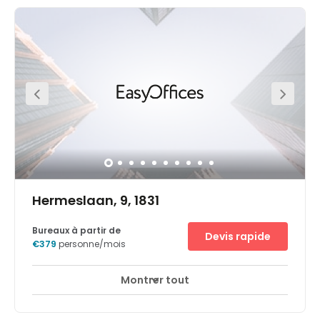
Hermeslaan, 9, 1831
Bureaux à partir de
Devis rapide
€379
personne/mois
Montrer tout
Espaces de détente
Centre-ville
+ 2 plus
Take your business to the next level with office space in
the Onyx Building at Diegem Park 7. Strategically located