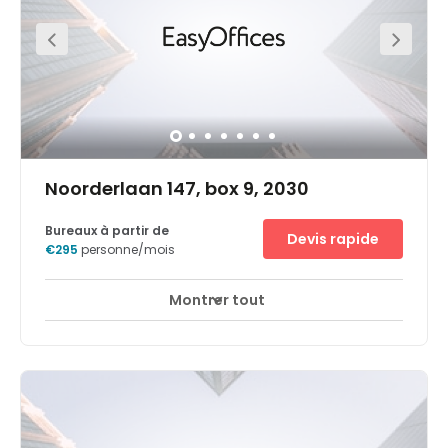
many stores to explore outside of work. Just a short drive
away, you can reach the stunning Castle Battenbroek.
Noorderlaan 147, box 9, 2030
Bureaux à partir de
Devis rapide
€295
personne/mois
Montrer tout
Espaces de détente
Centre-ville
+ 9 plus
Situé dans le cœur du port d'Anvers, le deuxième plus
grand port d'Europe, ce beau centre se trouve au milieu
de cette zone animée et dynamique où plus de 150.000
personnes sont à l'œuvre.Cette zone est sujette à un
développement croissant, attirant un grand nombre de
haut profil et d'entreprises émergentes actifs dans les
secteurs pétrochimique, logistique et d'import-export.Le