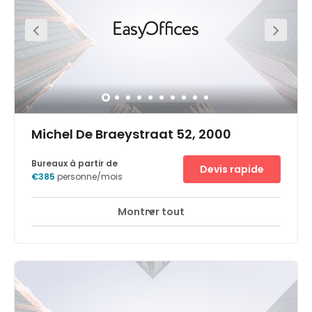
centre est situé à proximité du centre d'Ekeren, zone
jonchée de restaurants, magasins de détails et autres
services commerciaux, proposant ainsi un superbe
environnement de travail.
Michel De Braeystraat 52, 2000
Bureaux à partir de
Devis rapide
€385
personne/mois
Montrer tout
Espaces de détente
Centre-ville
+ 1 plus
Un espace de travail flexible idéal pour booster votre
productivité et développer votre activité.Situé au bord de
l'Escaut, au sud d'Anvers, Nieuw Zuid est un nouveau
complexe de bureaux dans un quartier durable et
dynamique foisonnant de restaurants, magasins, cafés
et zones résidentielles. Avec 33 hectares de parcs, rues