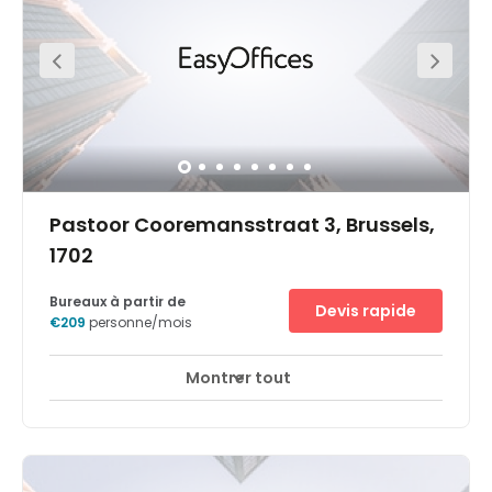
facilement accessible, avec l'autoroute E40 à proximité.
Si vous désirez explorer la ville historique, faites un petit
tour à travers le parc de la ville jusqu'aux différents
commerces, restaurants et cafés environnants
Pastoor Cooremansstraat 3, Brussels,
1702
Bureaux à partir de
Devis rapide
€209
personne/mois
Montrer tout
Espaces de détente
Salon d'affaires
+ 8 plus
Facilement accessible et idéal pour favoriser la
concentration, notre centre d'affaires Grand-Bigard n'est
qu'à vingt minutes du centre de Bruxelles. Il se situe dans
une zone industrielle particulièrement dynamique,