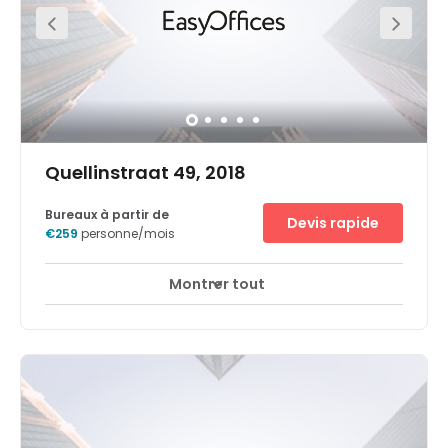
Quellinstraat 49, 2018
Bureaux à partir de
Devis rapide
€259
personne/mois
Montrer tout
Espaces de détente
Salon d'affaires
+ 10 plus
Notre centre d'affaires Anvers City Centre bénéficie d'une
position stratégique dans le cœur économique de la
Belgique. Il se situe au sein d'un quartier international qui
accueille de nombreuses multinationales spécialisées
dans des secteurs très variés comme le commerce du
diamant ou l'industrie pétrochimique. II vous offre un
accès rapide à l'un des plus grands ports maritimes
d'Europe et dispose de bonnes liaisons ferroviaires vers