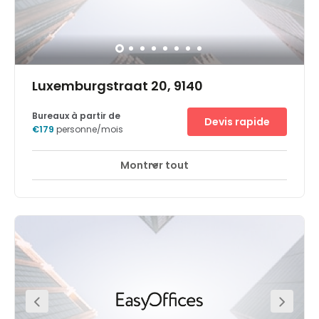
Luxemburgstraat 20, 9140
Bureaux à partir de
Devis rapide
€179
personne/mois
Montrer tout
Espaces de détente
Centre-ville
+ 8 plus
Améliorez votre connectivité et votre productivité grâce à
l'espace de travail flexible Regus Temse. Situé à proximité
du carrefour principal de l'autoroute E17, ce centre
commercial dynamique se trouve au sein d'une
structure extrêmement moderne de la zone industrielle
TTS, qui abrite les sièges sociaux d'entreprises
internationales telles que VF Europe, North Face, DAF et
Niko. Les trois étages de ce bâtiment polyvalent et flexible
entourent un grand atrium central qui procure de la
lumière naturelle en abondance. Choisissez parmi une