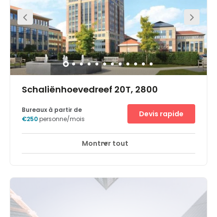
want to spend your break shopping, the street Meir is only
a short walk away and has many shops to offer.
Schaliënhoevedreef 20T, 2800
Bureaux à partir de
Devis rapide
€250
personne/mois
Montrer tout
Accès 24 heures sur 24
Espaces de détente
+ 11 plus
This great center is strategically situated in Mechelen,
directly at the E19 Motorway Brussels-Antwerp, only 15
minutes away from Brussels International Airport and 20
minutes from the Port of Antwerp. This center is easily
accessible by all public transportation and only minutes
away from the railway line Amsterdam-Brussels. Within
the immediate area, you can find Fort Walem, as well as