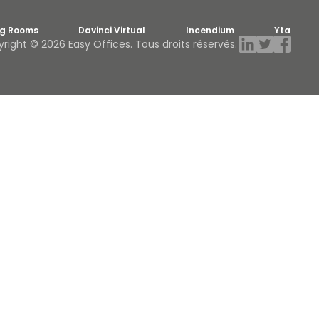
ng Rooms
Davinci Virtual
Incendium
Yta
right © 2026 Easy Offices. Tous droits réservés.