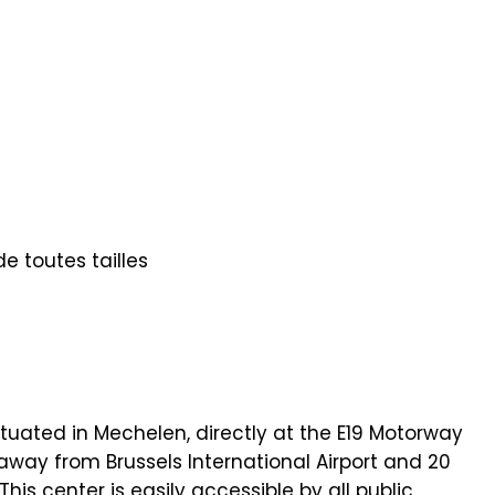
e toutes tailles
situated in Mechelen, directly at the E19 Motorway
away from Brussels International Airport and 20
his center is easily accessible by all public