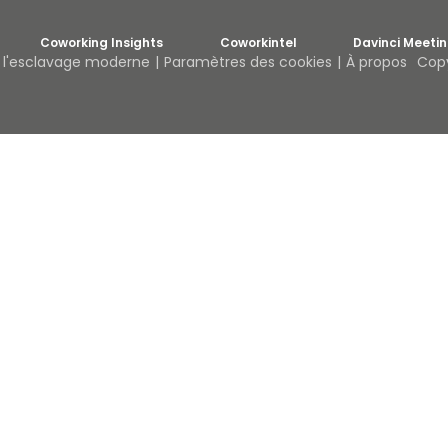
Coworking Insights
Coworkintel
Davinci Meeti
r l'esclavage moderne
Paramètres des cookies
À propos
Copy