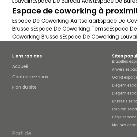
Louvain
Espace De Bureau Aalst
Espace De Bure
Espace de coworking à proximi
Espace De Coworking Aartselaar
Espace De Cow
Brussels
Espace De Coworking Temse
Espace De
Coworking Brussels
Espace De Coworking Louva
Liens rapides
Sites popu
Bruxelles es
Accueil
Anvers espac
Contactez-nous
Gand espace
Diegem espa
Plan du site
Diegem espa
Brussels esp
Louvain espa
Liège espace
Malines espa
Part de