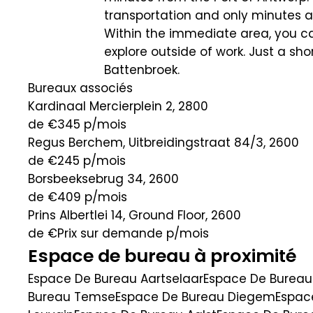
transportation and only minutes 
Within the immediate area, you ca
explore outside of work. Just a sh
Battenbroek.
Bureaux associés
Kardinaal Mercierplein 2, 2800
de €345
p/mois
Regus Berchem, Uitbreidingstraat 84/3, 2600
de €245
p/mois
Borsbeeksebrug 34, 2600
de €409
p/mois
Prins Albertlei 14, Ground Floor, 2600
de €Prix sur demande
p/mois
Espace de bureau à proximité
Espace De Bureau Aartselaar
Espace De Bureau
Bureau Temse
Espace De Bureau Diegem
Espac